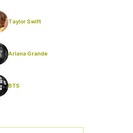
Taylor Swift
Ariana Grande
BTS