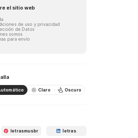
re el sitio web
da
iciones de uso y privacidad
ección de Datos
énes somos
as para envío
alla
Automático
Claro
Oscuro
letrasmusbr
letras