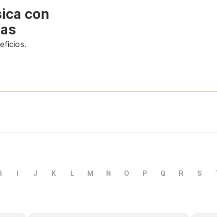
sica con
vas
ficios.
H
I
J
K
L
M
N
O
P
Q
R
S