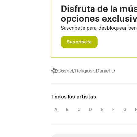
Disfruta de la mú
opciones exclusi
Suscríbete para desbloquear bene
Suscríbete
Gospel/Religioso
Daniel D
Todos los artistas
A
B
C
D
E
F
G