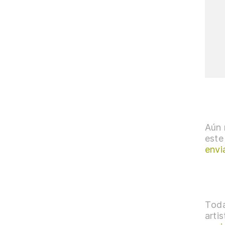
Aún 
este
envi
Toda
arti