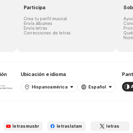
Participa
Sob
Crea tu perfil musical
Ayu
Envía álbumes
Cond
Envía letras
Prot
Correcciones de letras
Qui
Norm
ión
Ubicación e idioma
Pant
Hispanoamérica
Español
letrasmusbr
letraslatam
letras