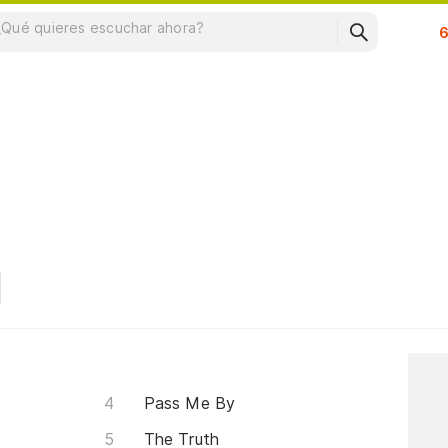
Su
Pass Me By
The Truth