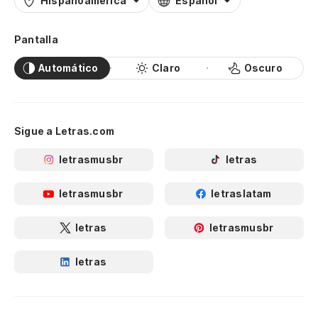
Hispanoamérica
Español
Pantalla
Automático
Claro
Oscuro
Sigue a Letras.com
letrasmusbr
letras
letrasmusbr
letraslatam
letras
letrasmusbr
letras