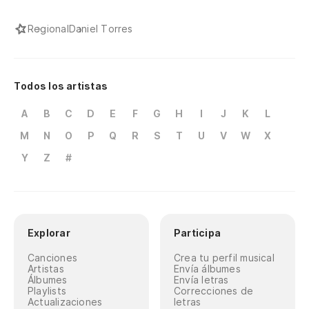
Regional
Daniel Torres
Todos los artistas
A
B
C
D
E
F
G
H
I
J
K
L
M
N
O
P
Q
R
S
T
U
V
W
X
Y
Z
#
Explorar
Participa
Canciones
Crea tu perfil musical
Artistas
Envía álbumes
Álbumes
Envía letras
Playlists
Correcciones de
Actualizaciones
letras