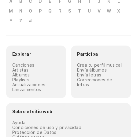
A
B
C
D
E
F
G
H
I
J
K
L
M
N
O
P
Q
R
S
T
U
V
W
X
Y
Z
#
Explorar
Participa
Canciones
Crea tu perfil musical
Artistas
Envía álbumes
Álbumes
Envía letras
Playlists
Correcciones de
Actualizaciones
letras
Lanzamientos
Sobre el sitio web
Ayuda
Condiciones de uso y privacidad
Protección de Datos