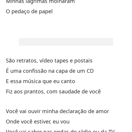
Minhas lágrimas molharam
En
O pedaço de papel
Na
es
Es
Vu
São retratos, vídeo tapes e postais
É uma confissão na capa de um CD
Vo
E essa música que eu canto
Ho
Fiz aos prantos, com saudade de você
Ho
Você vai ouvir minha declaração de amor
Un
Onde você estiver, eu vou
Você vai saber nas ondas do rádio ou da TV