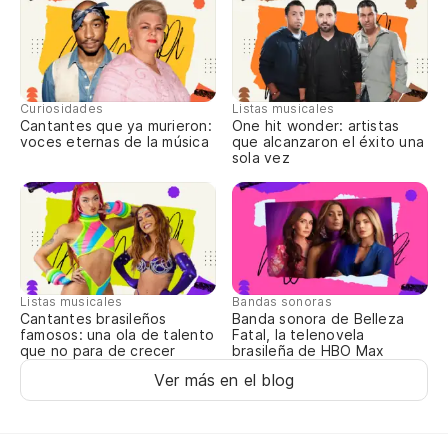
Ho
Un
Curiosidades
Listas musicales
Cantantes que ya murieron:
One hit wonder: artistas
Es
voces eternas de la música
que alcanzaron el éxito una
sola vez
Vo
Do
On
Listas musicales
Bandas sonoras
Lo
Cantantes brasileños
Banda sonora de Belleza
famosos: una ola de talento
Fatal, la telenovela
Vo
que no para de crecer
brasileña de HBO Max
Ver más en el blog
qu