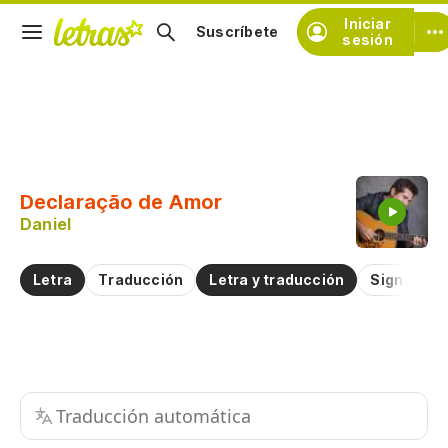
Iniciar
Suscríbete
sesión
Copiar fragmento
Copiar toda la letra
Declaração de Amor
Practicar la pronunciación de
Daniel
Comentar sobre este fragmento
Letra
Traducción
Letra y traducción
Significad
Traducción automática