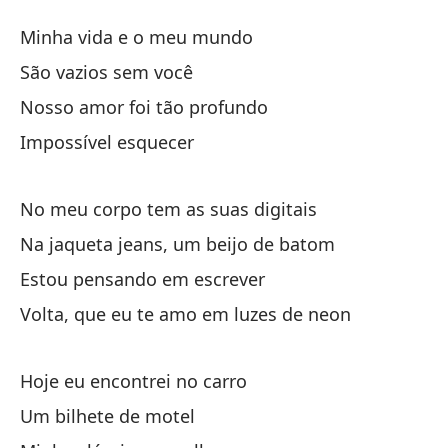
De
Minha vida e o meu mundo
D
São vazios sem você
Nosso amor foi tão profundo
mi
Impossível esquecer
Es
No meu corpo tem as suas digitais
Nu
Na jaqueta jeans, um beijo de batom
No
Estou pensando em escrever
Volta, que eu te amo em luzes de neon
im
Hoje eu encontrei no carro
Ha
Um bilhete de motel
No