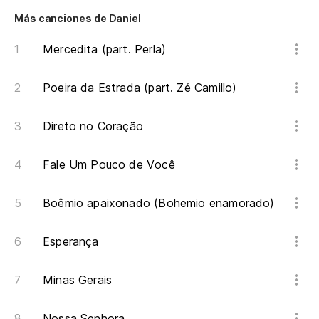
Es
Más canciones de Daniel
Vo
Mercedita (part. Perla)
Do
Poeira da Estrada (part. Zé Camillo)
On
Direto no Coração
Lo
Vo
Fale Um Pouco de Você
Qu
Boêmio apaixonado (Bohemio enamorado)
Qu
Esperança
qu
Minas Gerais
Oh
Nossa Senhora