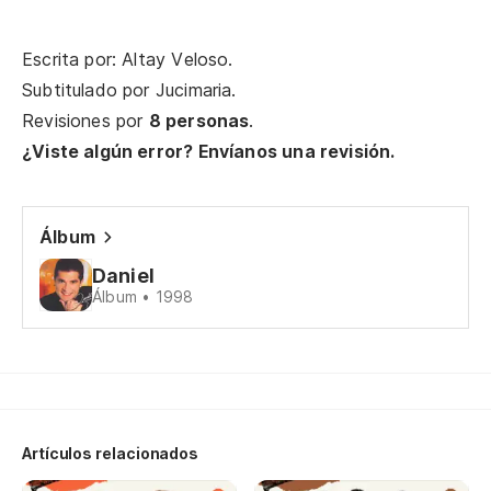
Escrita por: Altay Veloso.
Es
Subtitulado por
Jucimaria
.
Vo
Revisiones por
8 personas
.
¿Viste algún error? Envíanos una revisión.
Do
On
Álbum
Lo
Daniel
Vo
Álbum • 1998
Qu
Qu
Artículos relacionados
Ho