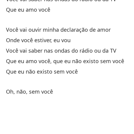
E 
Que eu amo você
Ll
Você vai ouvir minha declaração de amor
Fi
Onde você estiver, eu vou
Você vai saber nas ondas do rádio ou da TV
Es
Que eu amo você, que eu não existo sem você
Vo
Que eu não existo sem você
Do
On
Oh, não, sem você
Lo
Vo
qu