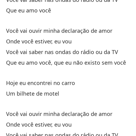
mi
Que eu amo você
Mi
el
Você vai ouvir minha declaração de amor
Onde você estiver, eu vou
Você vai saber nas ondas do rádio ou da TV
Que eu amo você, que eu não existo sem você
Ha
Hoje eu encontrei no carro
Sã
Um bilhete de motel
Es
Você vai ouvir minha declaração de amor
É 
Onde você estiver, eu vou
Y 
Você vai saber nas ondas do rádio ou da TV