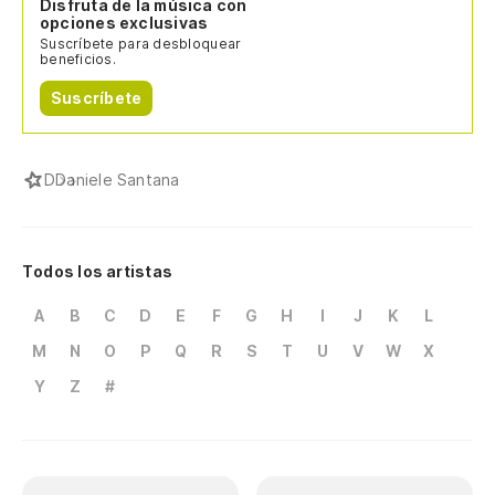
Disfruta de la música con
opciones exclusivas
Suscríbete para desbloquear
beneficios.
Suscríbete
D
Daniele Santana
Todos los artistas
A
B
C
D
E
F
G
H
I
J
K
L
M
N
O
P
Q
R
S
T
U
V
W
X
Y
Z
#