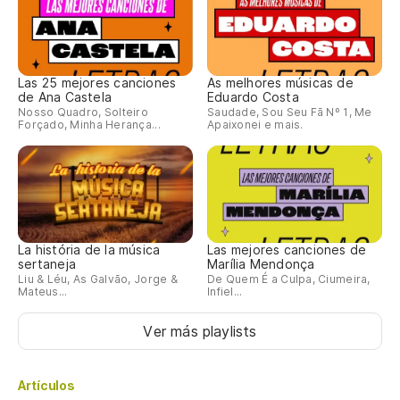
Las 25 mejores canciones
As melhores músicas de
de Ana Castela
Eduardo Costa
Nosso Quadro, Solteiro
Saudade, Sou Seu Fã Nº 1, Me
Forçado, Minha Herança...
Apaixonei e mais.
La história de la música
Las mejores canciones de
sertaneja
Marília Mendonça
Liu & Léu, As Galvão, Jorge &
De Quem É a Culpa, Ciumeira,
Mateus...
Infiel...
Ver más playlists
Artículos