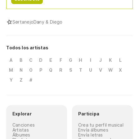
Sertanejo
Dany & Diego
Todos los artistas
A
B
C
D
E
F
G
H
I
J
K
L
M
N
O
P
Q
R
S
T
U
V
W
X
Y
Z
#
Explorar
Participa
Canciones
Crea tu perfil musical
Artistas
Envía álbumes
Álbumes
Envía letras