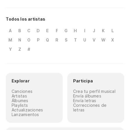
Todos los artistas
A
B
C
D
E
F
G
H
I
J
K
L
M
N
O
P
Q
R
S
T
U
V
W
X
Y
Z
#
Explorar
Participa
Canciones
Crea tu perfil musical
Artistas
Envía álbumes
Álbumes
Envía letras
Playlists
Correcciones de
Actualizaciones
letras
Lanzamientos