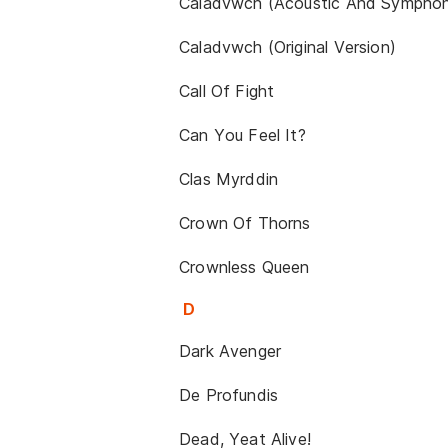
Caladvwch (Acoustic And Symphon
Caladvwch (Original Version)
Call Of Fight
Can You Feel It?
Clas Myrddin
Crown Of Thorns
Crownless Queen
D
Dark Avenger
De Profundis
Dead, Yeat Alive!