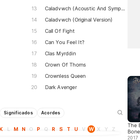
Caladvwch (Acoustic And Symphonic)
Caladvwch (Original Version)
Call Of Fight
Can You Feel It?
Clas Myrddin
Crown Of Thorns
Crownless Queen
Dark Avenger
Significados
Acordes
The 
K
L
M
N
O
P
Q
R
S
T
U
V
W
X
Y
Z
Bones
2017 