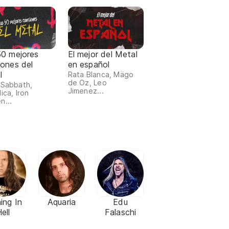
50 mejores
El mejor del Metal
iones del
en español
l
Rata Blanca, Mägo
de Oz, Leo
 Sabbath,
Jimenez...
ica, Iron
n...
ing In
Aquaria
Edu
ell
Falaschi