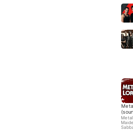
Meta
(sou
Metall
Maide
Sabba