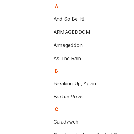
A
And So Be It!
ARMAGEDDOM
Armageddon
As The Rain
B
Breaking Up, Again
Broken Vows
C
Caladvwch