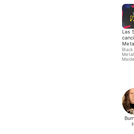
Las 
canc
Meta
Black
Metall
Maide
Burn
H