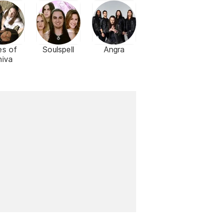
es of
Soulspell
Angra
hiva