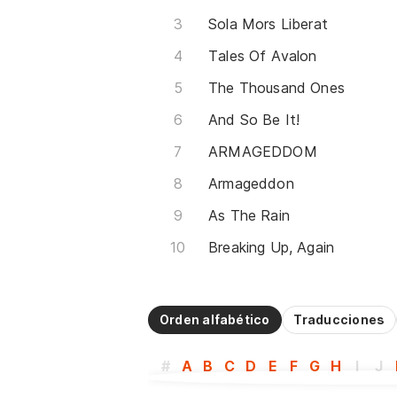
Sola Mors Liberat
Tales Of Avalon
The Thousand Ones
And So Be It!
ARMAGEDDOM
Armageddon
As The Rain
Breaking Up, Again
Orden alfabético
Traducciones
#
A
B
C
D
E
F
G
H
I
J