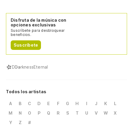
Disfruta de la música con
opciones exclusivas
Suscríbete para desbloquear
beneficios.
Suscríbete
D
DarknessEternal
Todos los artistas
A
B
C
D
E
F
G
H
I
J
K
L
M
N
O
P
Q
R
S
T
U
V
W
X
Y
Z
#