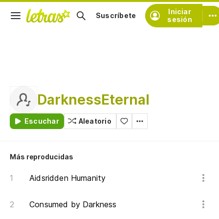
Iniciar
Suscríbete
sesión
DarknessEternal
Escuchar
Aleatorio
Más reproducidas
Aidsridden Humanity
Consumed by Darkness