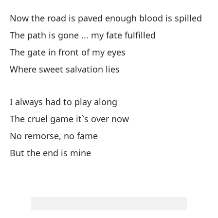
La
Now the road is paved enough blood is spilled
Th
The path is gone ... my fate fulfilled
The gate in front of my eyes
Ah
Where sweet salvation lies
su
No
I always had to play along
El
The cruel game it`s over now
Th
No remorse, no fame
But the end is mine
La
Th
Do
Wh