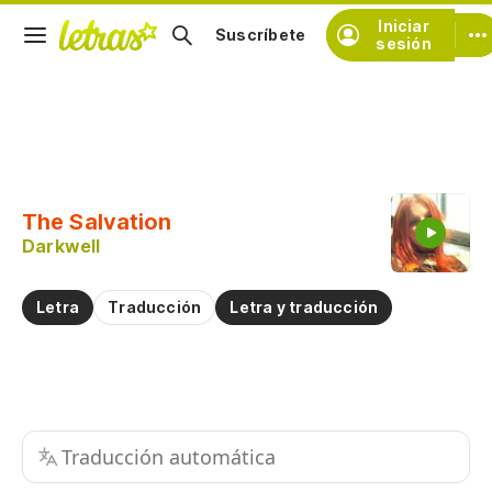
Iniciar
Suscríbete
sesión
Copiar fragmento
Copiar toda la letra
The Salvation
Practicar la pronunciación de
Darkwell
Comentar sobre este fragmento
Letra
Traducción
Letra y traducción
Traducción automática