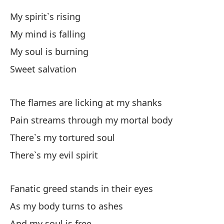
My spirit`s rising
Si
My mind is falling
I 
My soul is burning
Sweet salvation
El
Th
The flames are licking at my shanks
Si
Pain streams through my mortal body
No
There`s my tortured soul
There`s my evil spirit
Pe
Fanatic greed stands in their eyes
As my body turns to ashes
And my soul is free