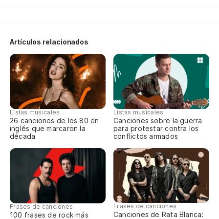
Ah
Th
Artículos relacionados
Ah
La
Fa
Listas musicales
Listas musicales
26 canciones de los 80 en
Canciones sobre la guerra
Mi
inglés que marcaron la
para protestar contra los
década
conflictos armados
As
Y 
El
Frases de canciones
Frases de canciones
Canciones de Rata Blanca:
100 frases de rock más
Th