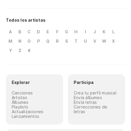
Todos los artistas
A
B
C
D
E
F
G
H
I
J
K
L
M
N
O
P
Q
R
S
T
U
V
W
X
Y
Z
#
Explorar
Participa
Canciones
Crea tu perfil musical
Artistas
Envía álbumes
Álbumes
Envía letras
Playlists
Correcciones de
Actualizaciones
letras
Lanzamientos