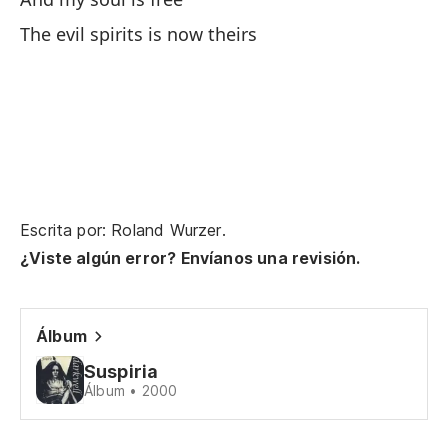
The evil spirits is now theirs
Mi
Mi
Mi
Du
Escrita por: Roland Wurzer.
¿Viste algún error? Envíanos una revisión.
La
Th
Álbum
Suspiria
El
Álbum • 2000
Pa