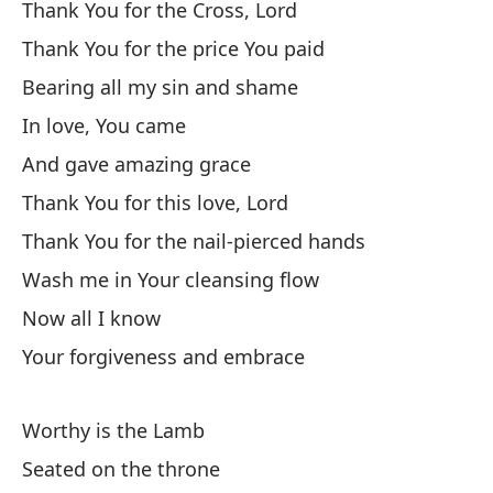
Di
Thank You for the Cross, Lord
W
Thank You for the price You paid
Bearing all my sin and shame
Gr
In love, You came
Th
And gave amazing grace
Gr
Thank You for this love, Lord
Th
Thank You for the nail-pierced hands
Wash me in Your cleansing flow
Ca
Now all I know
Be
Your forgiveness and embrace
Co
Worthy is the Lamb
Y 
Seated on the throne
An