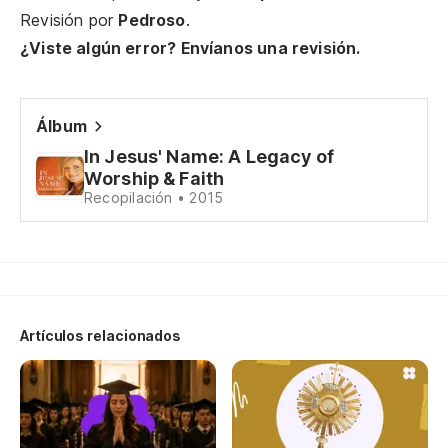
Di
Revisión por
Pedroso
.
¿Viste algún error? Envíanos una revisión.
Se
Álbum
Te
In Jesus' Name: A Legacy of
We
Worship & Faith
Recopilación • 2015
Re
Al
Je
Artículos relacionados
El
Th