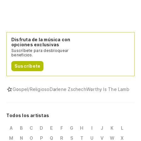
Disfruta de la música con
opciones exclusivas
Suscríbete para desbloquear
beneficios.
Suscríbete
Gospel/Religioso
Darlene Zschech
Worthy Is The Lamb
Todos los artistas
A
B
C
D
E
F
G
H
I
J
K
L
M
N
O
P
Q
R
S
T
U
V
W
X