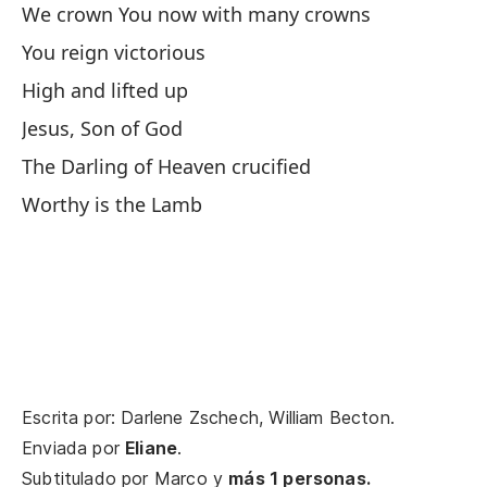
We crown You now with many crowns
Gr
You reign victorious
Th
High and lifted up
Jesus, Son of God
Gr
The Darling of Heaven crucified
Th
Worthy is the Lamb
Lá
Wa
Ah
Es
Escrita por: Darlene Zschech, William Becton.
Yo
Enviada por
Eliane
.
Subtitulado por
Marco
y
más 1 personas.