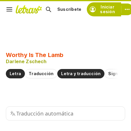
Iniciar
Suscríbete
sesión
Copiar fragmento
Copiar toda la letra
Worthy Is The Lamb
Practicar la pronunciación de
Darlene Zschech
Letra
Traducción
Letra y traducción
Significad
Comentar sobre este fragmento
Traducción automática