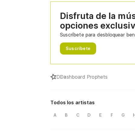
Disfruta de la mú
opciones exclusi
Suscríbete para desbloquear bene
Suscríbete
D
Dashboard Prophets
Todos los artistas
A
B
C
D
E
F
G