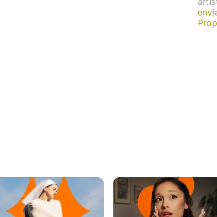
arti
envi
Prop