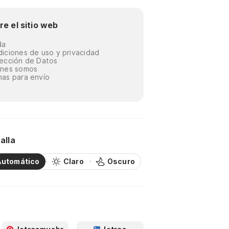
re el sitio web
da
iciones de uso y privacidad
ección de Datos
énes somos
as para envío
alla
Automático
Claro
Oscuro