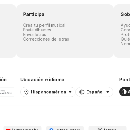
Participa
Sob
Crea tu perfil musical
Ayu
Envía álbumes
Cond
Envía letras
Prot
Correcciones de letras
Qui
Norm
ión
Ubicación e idioma
Pant
Hispanoamérica
Español