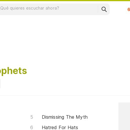
Su
ophets
Dismissing The Myth
Hatred For Hats