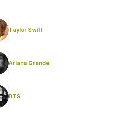
Taylor Swift
Ariana Grande
BTS