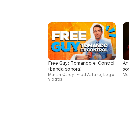
Free Guy: Tomando el Control
An
(banda sonora)
so
Mariah Carey, Fred Astaire, Logic
Mor
y otros