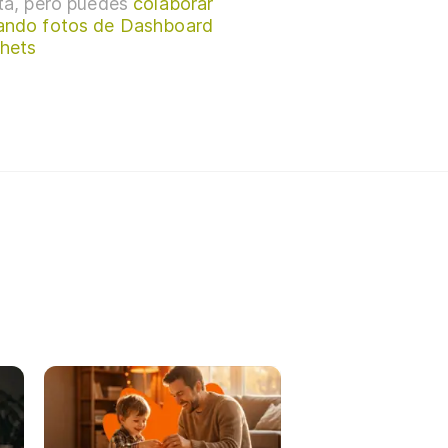
sta, pero puedes
colaborar
ando fotos de Dashboard
hets