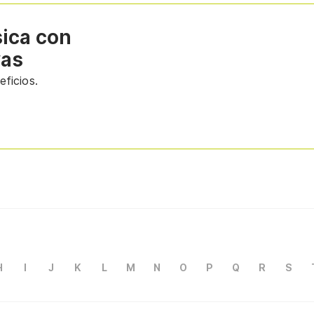
sica con
vas
ficios.
H
I
J
K
L
M
N
O
P
Q
R
S