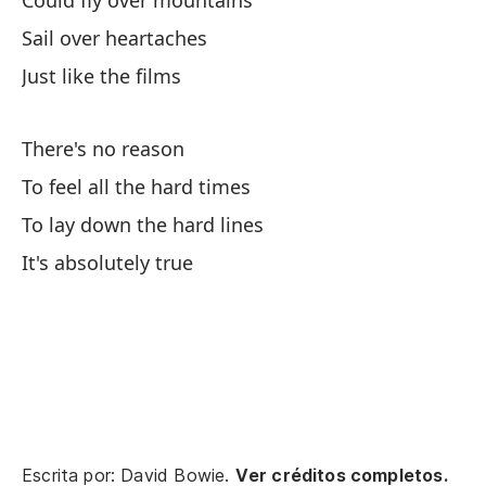
Could fly over mountains
Se
Sail over heartaches
To
Just like the films
Pa
There's no reason
To
To feel all the hard times
Es
To lay down the hard lines
It's absolutely true
Na
No
Na
No
Oh
Escrita por: David Bowie.
Ver créditos completos.