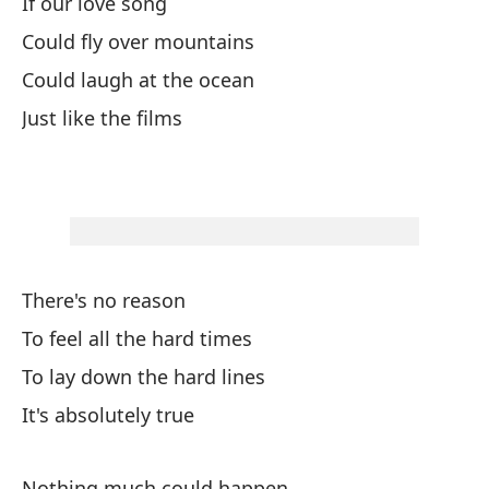
If our love song
Mi
Could fly over mountains
Could laugh at the ocean
El
Just like the films
Te
Pe
Bu
There's no reason
Co
To feel all the hard times
Wi
To lay down the hard lines
Pe
It's absolutely true
Bu
Nothing much could happen