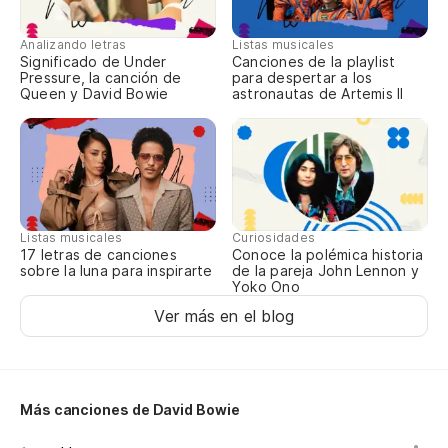
Bu
Analizando letras
Listas musicales
Significado de Under
Canciones de la playlist
Es
Pressure, la canción de
para despertar a los
Queen y David Bowie
astronautas de Artemis II
We
Si
Po
Listas musicales
Curiosidades
17 letras de canciones
Conoce la polémica historia
sobre la luna para inspirarte
de la pareja John Lennon y
Co
Yoko Ono
Ver más en el blog
Na
Sa
Al
Más canciones de David Bowie