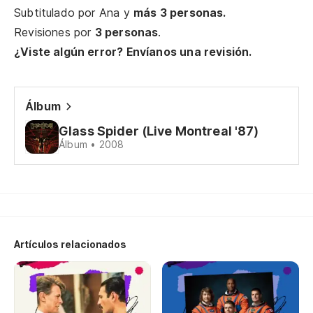
Subtitulado por
Ana
y
más 3 personas.
Oh
Revisiones por
3 personas
.
¿Viste algún error? Envíanos una revisión.
Si
Mi
Álbum
Glass Spider (Live Montreal '87)
As
Álbum • 2008
No
Te
Artículos relacionados
Pe
Bu
Pe