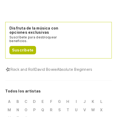
Disfruta de la música con
opciones exclusivas
Suscríbete para desbloquear
beneficios.
Suscríbete
Rock and Roll
David Bowie
Absolute Beginners
Todos los artistas
A
B
C
D
E
F
G
H
I
J
K
L
M
N
O
P
Q
R
S
T
U
V
W
X