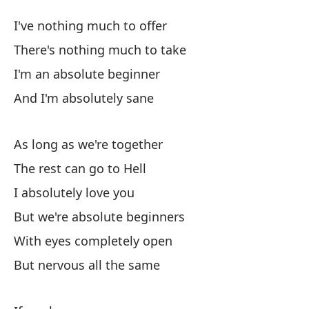
Pr
I've nothing much to offer
Ab
There's nothing much to take
I'm an absolute beginner
No
And I'm absolutely sane
I'
No
As long as we're together
Th
The rest can go to Hell
I absolutely love you
So
But we're absolute beginners
I'
With eyes completely open
Y 
But nervous all the same
An