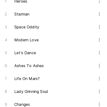
Heroes
No
Starman
Se
Space Oddity
To
Modern Love
Pa
To
Let's Dance
Es
Ashes To Ashes
Life On Mars?
Lady Grinning Soul
Changes