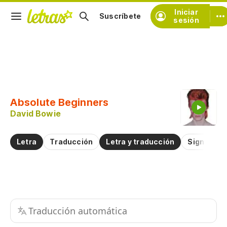
Iniciar
Suscríbete
sesión
Copiar fragmento
Copiar toda la letra
Absolute Beginners
Practicar la pronunciación de
David Bowie
Comentar sobre este fragmento
Letra
Traducción
Letra y traducción
Significad
Traducción automática