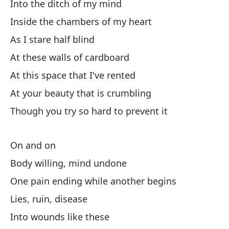
Into the ditch of my mind
Inside the chambers of my heart
Qu
As I stare half blind
At these walls of cardboard
O 
At this space that I've rented
Or
At your beauty that is crumbling
Though you try so hard to prevent it
Cí
Cu
On and on
Bo
Body willing, mind undone
One pain ending while another begins
Un
Lies, ruin, disease
On
Into wounds like these