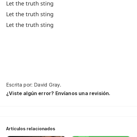
Me
Let the truth sting
Let the truth sting
En
Let the truth sting
De
De
Fr
Escrita por: David Gray.
A 
¿Viste algún error? Envíanos una revisión.
Th
Ha
Ou
Artículos relacionados