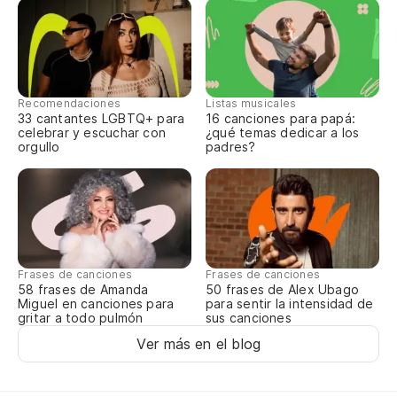
Pa
To
De
Recomendaciones
Listas musicales
Of
33 cantantes LGBTQ+ para
16 canciones para papá:
celebrar y escuchar con
¿qué temas dedicar a los
orgullo
padres?
En
In
Pe
Frases de canciones
Frases de canciones
Bu
58 frases de Amanda
50 frases de Alex Ubago
Miguel en canciones para
para sentir la intensidad de
gritar a todo pulmón
sus canciones
Mi
Ver más en el blog
As