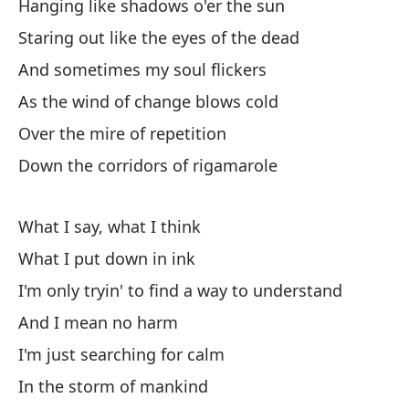
Hanging like shadows o'er the sun
Staring out like the eyes of the dead
Lo
And sometimes my soul flickers
We'
As the wind of change blows cold
Gr
Over the mire of repetition
Fr
Down the corridors of rigamarole
Y 
What I say, what I think
An
What I put down in ink
I'm only tryin' to find a way to understand
Pr
And I mean no harm
Qu
I'm just searching for calm
Qu
In the storm of mankind
Bu