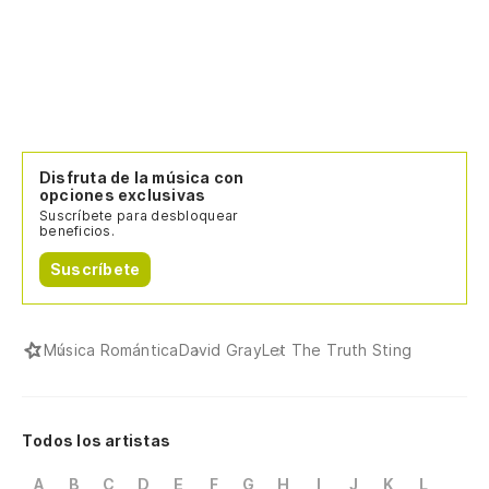
De
In
Mi
Disfruta de la música con
opciones exclusivas
A 
Suscríbete para desbloquear
beneficios.
At
Suscríbete
A 
At
Música Romántica
David Gray
Let The Truth Sting
A 
At
Todos los artistas
A
B
C
D
E
F
G
H
I
J
K
L