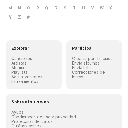
Au
M
N
O
P
Q
R
S
T
U
V
W
X
Th
Y
Z
#
Un
Cu
Explorar
Participa
Bo
Canciones
Crea tu perfil musical
Artistas
Envía álbumes
Álbumes
Envía letras
Un
Playlists
Correcciones de
Actualizaciones
letras
On
Lanzamientos
Me
Sobre el sitio web
En
Ayuda
Condiciones de uso y privacidad
Protección de Datos
Quiénes somos