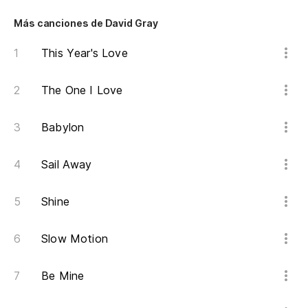
Y 
Más canciones de David Gray
An
This Year's Love
Si
The One I Love
Co
Babylon
En
Sail Away
Y 
Shine
An
Slow Motion
Y 
An
Be Mine
Y 