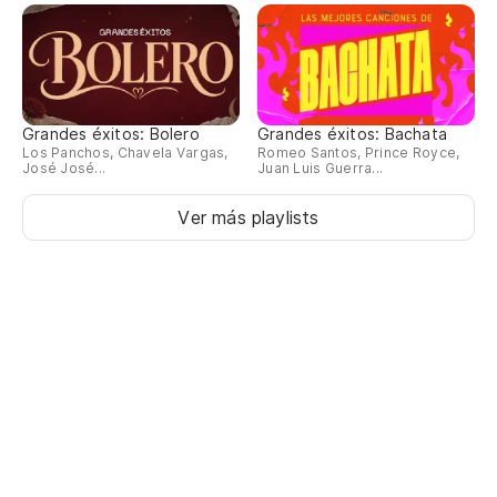
Be
Am
Grandes éxitos: Bolero
Grandes éxitos: Bachata
Es
Los Panchos, Chavela Vargas,
Romeo Santos, Prince Royce,
José José...
Juan Luis Guerra...
Do
Ver más playlists
Wh
Lo
e
I 
Ha
In