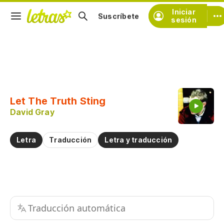
Iniciar
Suscríbete
sesión
Copiar fragmento
Copiar toda la letra
Let The Truth Sting
Practicar la pronunciación de
David Gray
Comentar sobre este fragmento
Letra
Traducción
Letra y traducción
Traducción automática