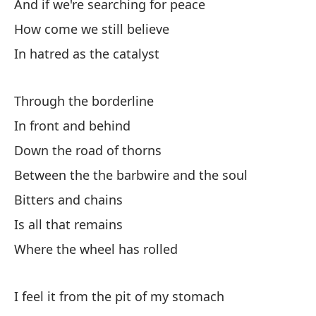
And if we're searching for peace
va
How come we still believe
Or
In hatred as the catalyst
Do
Wh
Through the borderline
In front and behind
¿E
Down the road of thorns
Is
Between the the barbwire and the soul
Da
Bitters and chains
Is all that remains
Co
Where the wheel has rolled
ma
Wi
I feel it from the pit of my stomach
En