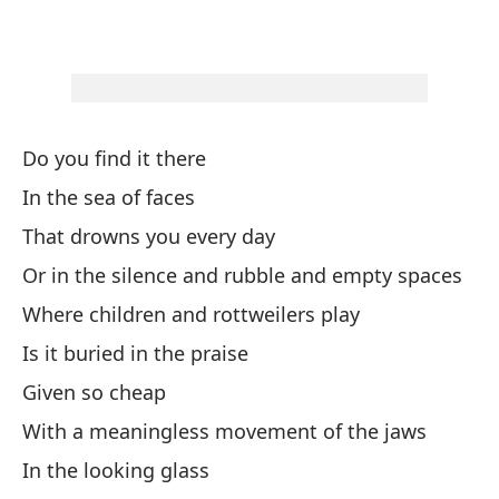
Co
Ha
Mi
Do you find it there
St
In the sea of faces
That drowns you every day
Y 
Or in the silence and rubble and empty spaces
An
Where children and rottweilers play
Mi
Is it buried in the praise
As
Given so cheap
With a meaningless movement of the jaws
So
In the looking glass
Ov