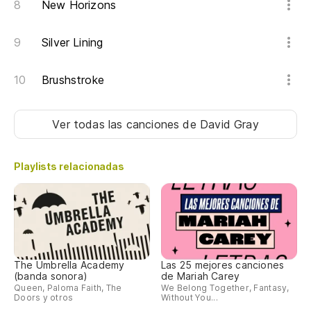
New Horizons
An
Silver Lining
¿P
Ho
Brushstroke
En
Ver todas las canciones
de David Gray
In
Playlists relacionadas
A 
De
Po
The Umbrella Academy
Las 25 mejores canciones
(banda sonora)
de Mariah Carey
Queen, Paloma Faith, The
We Belong Together, Fantasy,
Doors y otros
Without You...
En