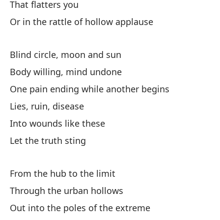
That flatters you
Po
Or in the rattle of hollow applause
Do
Blind circle, moon and sun
Lo
Body willing, mind undone
One pain ending while another begins
Lo
Lies, ruin, disease
So
Into wounds like these
de
Let the truth sting
I'
From the hub to the limit
Y 
Through the urban hollows
So
Out into the poles of the extreme