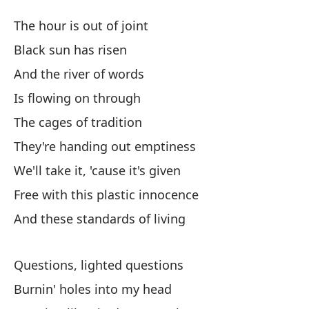
De
The hour is out of joint
Le
Black sun has risen
And the river of words
La
Is flowing on through
El
The cages of tradition
They're handing out emptiness
Y 
We'll take it, 'cause it's given
Free with this plastic innocence
Es
And these standards of living
De
Questions, lighted questions
Es
Burnin' holes into my head
Th