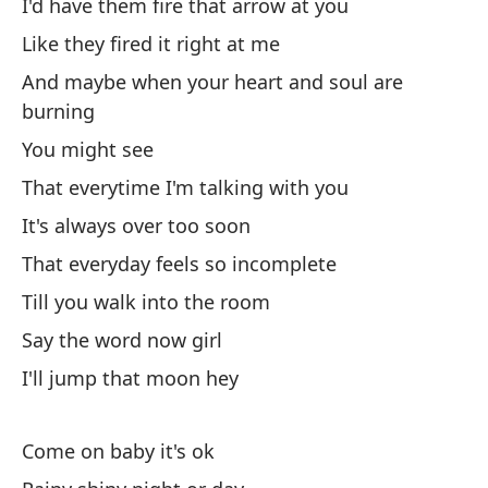
I'd have them fire that arrow at you
An
Like they fired it right at me
And maybe when your heart and soul are
En
burning
You might see
De
That everytime I'm talking with you
It's always over too soon
Va
That everyday feels so incomplete
Lu
Till you walk into the room
Say the word now girl
Es
I'll jump that moon hey
Wr
Come on baby it's ok
Aq