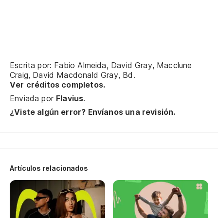
Me
I'
Al
Escrita por: Fabio Almeida, David Gray, Macclune
Craig, David Macdonald Gray, Bd.
Li
Ver créditos completos.
Enviada por
Flavius
.
Y 
¿Viste algún error? Envíanos una revisión.
An
Es
Artículos relacionados
Qu
Th
Si