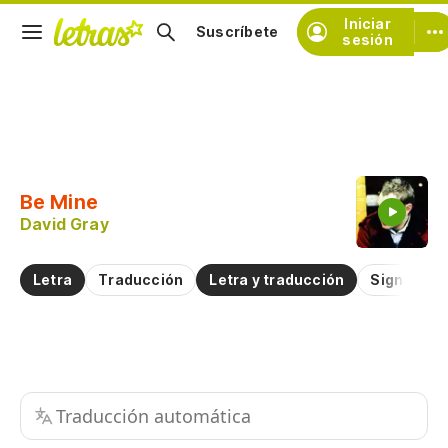
Iniciar
Suscríbete
sesión
Copiar fragmento
Copiar toda la letra
Be Mine
Practicar la pronunciación de
David Gray
Comentar sobre este fragmento
Letra
Traducción
Letra y traducción
Significad
Traducción automática