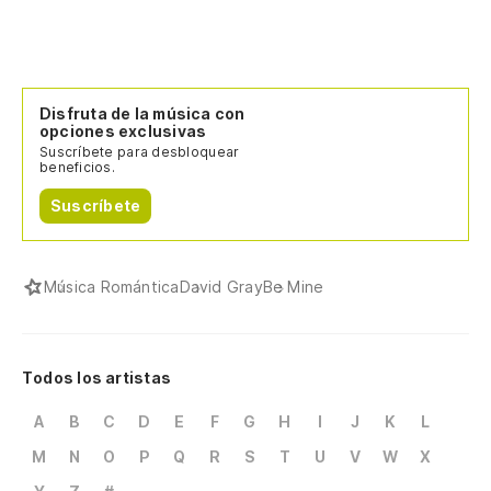
Disfruta de la música con
opciones exclusivas
Suscríbete para desbloquear
beneficios.
Suscríbete
Música Romántica
David Gray
Be Mine
Todos los artistas
A
B
C
D
E
F
G
H
I
J
K
L
M
N
O
P
Q
R
S
T
U
V
W
X