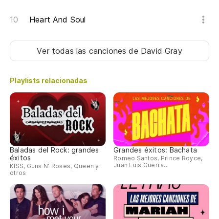
Ju
Heart And Soul
Th
Ver todas las canciones
de David Gray
Cu
Wh
Playlists relacionadas
¿C
Ho
Ju
Baladas del Rock: grandes
Grandes éxitos: Bachata
éxitos
Romeo Santos, Prince Royce,
Ju
Juan Luis Guerra...
KISS, Guns N' Roses, Queen y
otros
¿C
Wh