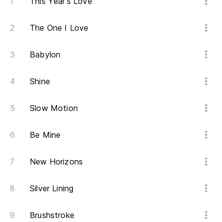
This Year's Love
Ra
The One I Love
No
Babylon
Th
Shine
¿N
Slow Motion
In
Wi
Be Mine
Gr
New Horizons
Ce
Silver Lining
Be
Brushstroke
Ba