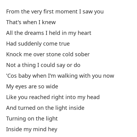
B
From the very first moment I saw you
B
That's when I knew
All the dreams I held in my heart
De
Had suddenly come true
Fr
Knock me over stone cold sober
Fu
Not a thing I could say or do
'Cos baby when I'm walking with you now
To
My eyes are so wide
Al
Like you reached right into my head
Ha
And turned on the light inside
Ha
Turning on the light
Inside my mind hey
Me