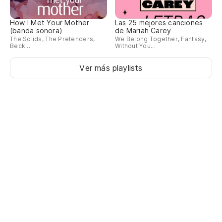
Be
How I Met Your Mother
Las 25 mejores canciones
Ba
(banda sonora)
de Mariah Carey
The Solids, The Pretenders,
We Belong Together, Fantasy,
Beck...
Without You...
Ver más playlists