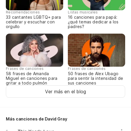
It
Recomendaciones
Listas musicales
33 cantantes LGBTQ+ para
16 canciones para papá:
celebrar y escuchar con
¿qué temas dedicar a los
Qu
orgullo
padres?
Th
Ha
Ti
Frases de canciones
Frases de canciones
Di
58 frases de Amanda
50 frases de Alex Ubago
Miguel en canciones para
para sentir la intensidad de
gritar a todo pulmón
sus canciones
Vo
Ver más en el blog
Va
Más canciones de David Gray
No