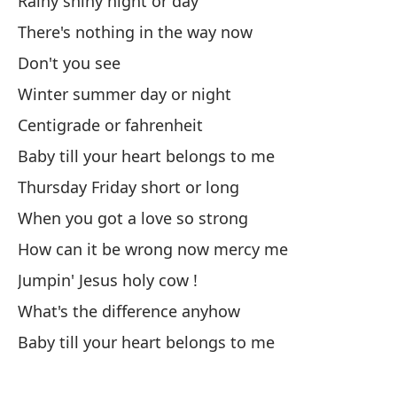
Rainy shiny night or day
Th
There's nothing in the way now
¿C
Don't you see
Wh
Winter summer day or night
Centigrade or fahrenheit
Be
Baby till your heart belongs to me
Ba
Thursday Friday short or long
When you got a love so strong
How can it be wrong now mercy me
Jumpin' Jesus holy cow !
Si
What's the difference anyhow
If
Baby till your heart belongs to me
Co