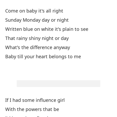
Kn
Come on baby it's all right
No
Sunday Monday day or night
No
Written blue on white it's plain to see
That rainy shiny night or day
&#
What's the difference anyway
us
Baby till your heart belongs to me
'C
Mi
Al
ca
If I had some influence girl
Li
With the powers that be
Y 