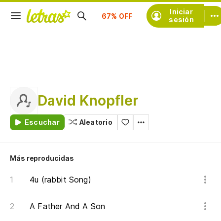
Iniciar
Suscríbete
sesión
David Knopfler
Escuchar
Aleatorio
Más reproducidas
4u (rabbit Song)
A Father And A Son