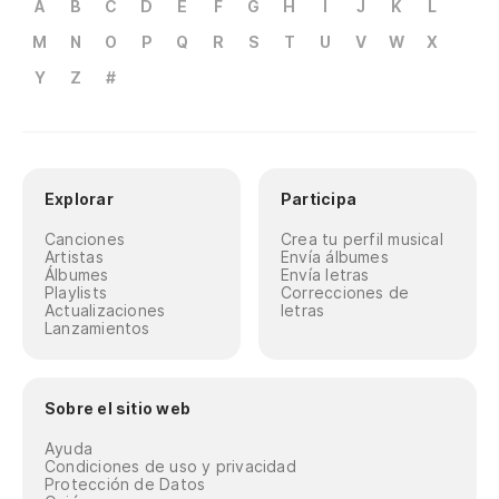
A
B
C
D
E
F
G
H
I
J
K
L
M
N
O
P
Q
R
S
T
U
V
W
X
Y
Z
#
Explorar
Participa
Canciones
Crea tu perfil musical
Artistas
Envía álbumes
Álbumes
Envía letras
Playlists
Correcciones de
Actualizaciones
letras
Lanzamientos
Sobre el sitio web
Ayuda
Condiciones de uso y privacidad
Protección de Datos