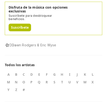
Disfruta de la música con opciones
exclusivas
Suscríbete para desbloquear
beneficios.
Suscríbete
D
Dawn Rodgers & Eric Wyse
Todos los artistas
A
B
C
D
E
F
G
H
I
J
K
L
M
N
O
P
Q
R
S
T
U
V
W
X
Y
Z
#