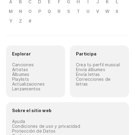
A
B
C
D
E
F
G
H
I
J
K
L
M
N
O
P
Q
R
S
T
U
V
W
X
Y
Z
#
Explorar
Participa
Canciones
Crea tu perfil musical
Artistas
Envía álbumes
Álbumes
Envía letras
Playlists
Correcciones de
Actualizaciones
letras
Lanzamientos
Sobre el sitio web
Ayuda
Condiciones de uso y privacidad
Protección de Datos