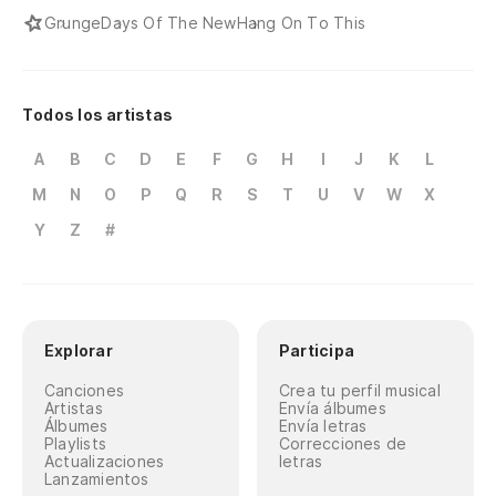
Grunge
Days Of The New
Hang On To This
Todos los artistas
A
B
C
D
E
F
G
H
I
J
K
L
M
N
O
P
Q
R
S
T
U
V
W
X
Y
Z
#
Explorar
Participa
Canciones
Crea tu perfil musical
Artistas
Envía álbumes
Álbumes
Envía letras
Playlists
Correcciones de
Actualizaciones
letras
Lanzamientos