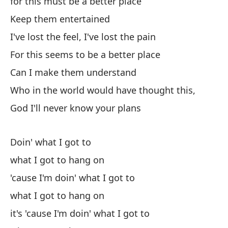
for this must be a better place
Ha
Keep them entertained
Do
I've lost the feel, I've lost the pain
For this seems to be a better place
lo
Can I make them understand
Po
Who in the world would have thought this,
'c
God I'll never know your plans
lo
Doin' what I got to
what I got to hang on
Es
'cause I'm doin' what I got to
it
what I got to hang on
lo
it's 'cause I'm doin' what I got to