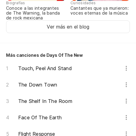
Biografías
Curiosidades
Conoce a las integrantes
Cantantes que ya murieron:
lo
de The Warning, la banda
voces eternas de la música
de rock mexicana
Ver más en el blog
Co
Ha
Más canciones de Days Of The New
as
Touch, Peel And Stand
Ta
The Down Town
Ma
The Shelf In The Room
si
Face Of The Earth
en
Flight Response
th