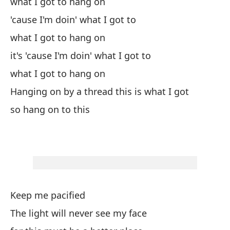
what I got to hang on
ot
'cause I'm doin' what I got to
an
what I got to hang on
it's 'cause I'm doin' what I got to
Ma
what I got to hang on
Ke
Hanging on by a thread this is what I got
¿P
so hang on to this
Ca
¿Q
Wh
Di
Keep me pacified
Go
The light will never see my face