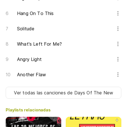
Hang On To This
Ha
Do
Solitude
lo
What's Left For Me?
Co
Angry Light
Ha
Another Flaw
Ha
Do
Ver todas las canciones
de Days Of The New
lo
Playlists relacionadas
af