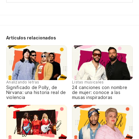
Di
Go
Ha
Artículos relacionados
Do
lo
Po
Analizando letras
Listas musicales
Significado de Polly, de
24 canciones con nombre
'c
Nirvana: una historia real de
de mujer: conoce a las
violencia
musas inspiradoras
lo
Es
it