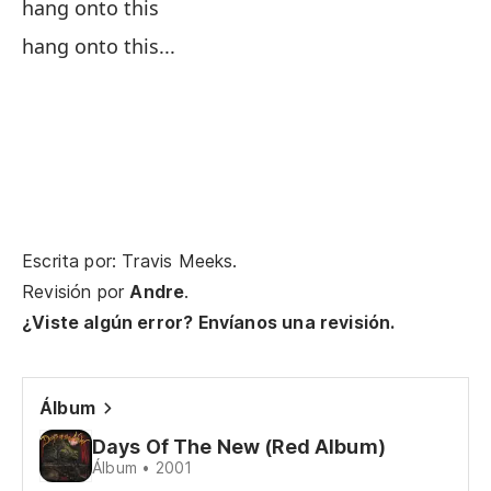
hang onto this
fo
hang onto this...
Ma
He
I'v
Po
Fo
Escrita por: Travis Meeks.
Revisión por
Andre
.
¿P
¿Viste algún error? Envíanos una revisión.
Ca
¿Q
Álbum
Days Of The New (Red Album)
Wh
Álbum • 2001