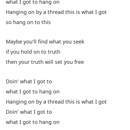
what I got to hang on
Co
Hanging on by a thread this is what I got
Ha
so hang on to this
as
Maybe you'll find what you seek
if you hold on to truth
then your truth will set you free
Ma
Doin' what I got to
what I got to hang on
La
Hanging on by a thread this is what I got
Th
Doin' what I got to
pa
what I got to hang on