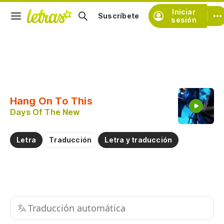
Iniciar
Suscríbete
sesión
Copiar fragmento
Copiar toda la letra
Hang On To This
Practicar la pronunciación de
Days Of The New
Comentar sobre este fragmento
Letra
Traducción
Letra y traducción
Traducción automática