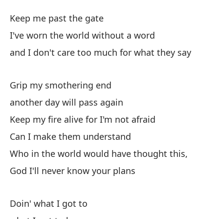
Ag
Keep me past the gate
Ha
I've worn the world without a word
and I don't care too much for what they say
Ma
Ke
Grip my smothering end
He
another day will pass again
I'
Keep my fire alive for I'm not afraid
Can I make them understand
y 
Who in the world would have thought this,
an
God I'll never know your plans
Ag
Doin' what I got to
Gr