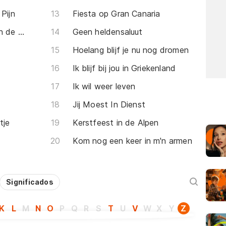
Pijn
Fiesta op Gran Canaria
Als de zon weer ontwaakt in de bergen
Geen heldensaluut
Hoelang blijf je nu nog dromen
Ik blijf bij jou in Griekenland
Ik wil weer leven
Jij Moest In Dienst
tje
Kerstfeest in de Alpen
Kom nog een keer in m'n armen
Significados
K
L
M
N
O
P
Q
R
S
T
U
V
W
X
Y
Z