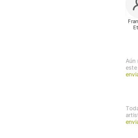
Fra
E
Aún 
este
envi
Toda
arti
envi