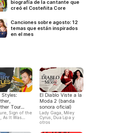
biografía de la cantante que
creó el Costeñita Core
Canciones sobre agosto: 12
temas que están inspirados
en el mes
 Styles:
El Diablo Viste a la
ther,
Moda 2 (banda
ther Tour
sonora oficial)
ist completo)
ure, Sign of the
Lady Gaga, Miley
 As It Was...
Cyrus, Dua Lipa y
otros