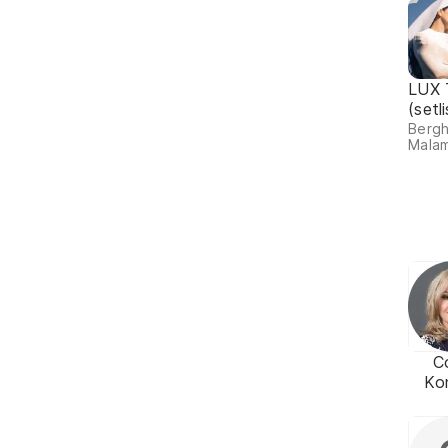
LUX 
(setl
Bergh
Malam
C
Ko