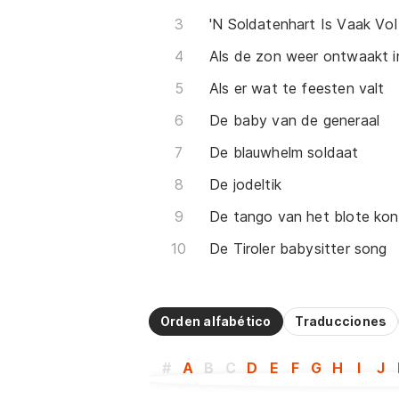
'N Soldatenhart Is Vaak Vol 
Als er wat te feesten valt
De baby van de generaal
De blauwhelm soldaat
De jodeltik
De tango van het blote kon
De Tiroler babysitter song
Orden alfabético
Traducciones
#
A
B
C
D
E
F
G
H
I
J