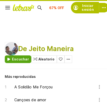
Suscríbete
Iniciar
sesión
De Jeito Maneira
Escuchar
Aleatorio
Más reproducidas
A Solidão Me Forçou
Cançoes de amor