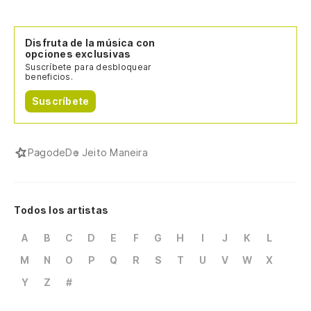
Disfruta de la música con
opciones exclusivas
Suscríbete para desbloquear
beneficios.
Suscríbete
Pagode
De Jeito Maneira
Todos los artistas
A
B
C
D
E
F
G
H
I
J
K
L
M
N
O
P
Q
R
S
T
U
V
W
X
Y
Z
#