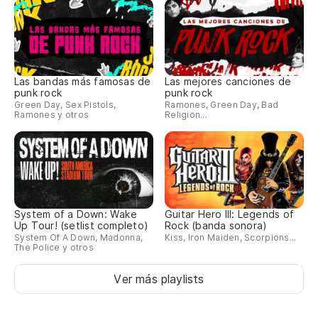
Las bandas más famosas de
Las mejores canciones de
punk rock
punk rock
Green Day, Sex Pistols,
Ramones, Green Day, Bad
Ramones y otros
Religion...
System of a Down: Wake
Guitar Hero III: Legends of
Up Tour! (setlist completo)
Rock (banda sonora)
System Of A Down, Madonna,
Kiss, Iron Maiden, Scorpions...
The Police y otros
Ver más playlists