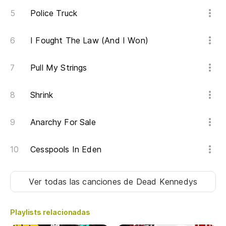
As
Police Truck
Vi
I Fought The Law (And I Won)
Pull My Strings
Vi
Shrink
Vi
Vi
Anarchy For Sale
Cesspools In Eden
Ver todas las canciones
de Dead Kennedys
Playlists relacionadas