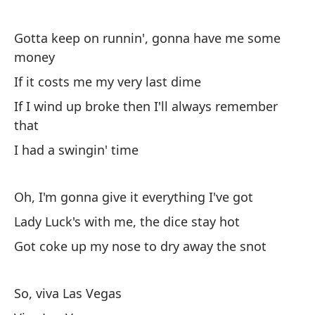
No
I 
Gotta keep on runnin', gonna have me some
money
Oh
If it costs me my very last dime
Oh
If I wind up broke then I'll always remember
that
Vo
I had a swingin' time
I'
Oh, I'm gonna give it everything I've got
To
ac
Lady Luck's with me, the dice stay hot
Al
Got coke up my nose to dry away the snot
As
So, viva Las Vegas