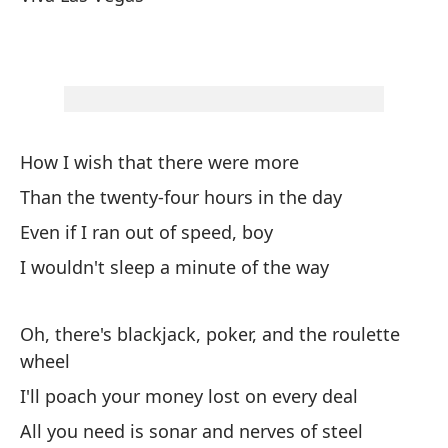
Ha
af
Th
How I wish that there were more
To
Than the twenty-four hours in the day
Th
Even if I ran out of speed, boy
Y 
I wouldn't sleep a minute of the way
An
Oh, there's blackjack, poker, and the roulette
As
wheel
I'll poach your money lost on every deal
Vi
All you need is sonar and nerves of steel