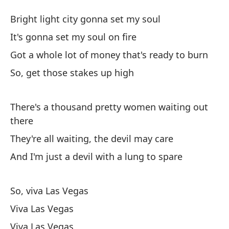
Vi
Bright light city gonna set my soul
Vi
It's gonna set my soul on fire
Got a whole lot of money that's ready to burn
La
So, get those stakes up high
a
Br
There's a thousand pretty women waiting out
Va
there
It
They're all waiting, the devil may care
And I'm just a devil with a lung to spare
Te
Go
So, viva Las Vegas
As
Viva Las Vegas
So
Viva Las Vegas