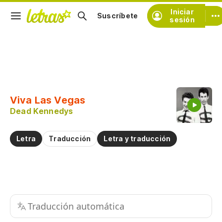
Iniciar
Suscríbete
sesión
Copiar fragmento
Copiar toda la letra
Viva Las Vegas
Practicar la pronunciación de
Dead Kennedys
Comentar sobre este fragmento
Letra
Traducción
Letra y traducción
Traducción automática