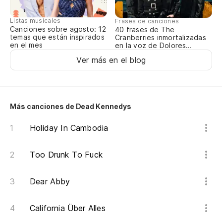
Si
If
Listas musicales
Frases de canciones
Canciones sobre agosto: 12
40 frases de The
temas que están inspirados
Cranberries inmortalizadas
Tu
en el mes
en la voz de Dolores
O’Riordan
Ver más en el blog
Oh
Oh
Más canciones de Dead Kennedys
La
Holiday In Cambodia
si
Too Drunk To Fuck
La
Te
Dear Abby
Go
California Über Alles