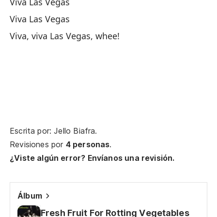
Viva Las Vegas
Vi
Viva Las Vegas
Viva, viva Las Vegas, whee!
Vi
Vi
br
Vi
Lo
Escrita por: Jello Biafra.
es
Revisiones por
4 personas
.
¿Viste algún error? Envíanos una revisión.
Th
th
Álbum
Vi
Fresh Fruit For Rotting Vegetables