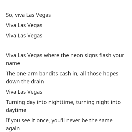
Vi
So, viva Las Vegas
Viva Las Vegas
Viva Las Vegas
Viva Las Vegas where the neon signs flash your
Có
name
Ho
The one-arm bandits cash in, all those hopes
down the drain
Qu
Viva Las Vegas
Th
Turning day into nighttime, turning night into
In
daytime
If you see it once, you'll never be the same
Ev
again