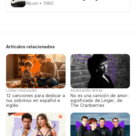
Álbum • 1980
Tr
la
Tu
da
Si
Artículos relacionados
If
Te
di
Listas musicales
Analizando letras
Go
12 canciones para dedicar a
No es una canción de amor:
tus sobrinos en español e
significado de Linger, de
inglés
The Cranberries
Si
If