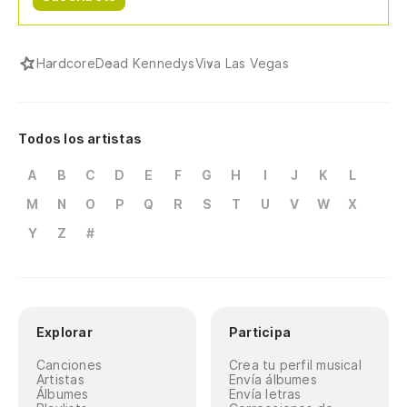
Hardcore
Dead Kennedys
Viva Las Vegas
Todos los artistas
A
B
C
D
E
F
G
H
I
J
K
L
M
N
O
P
Q
R
S
T
U
V
W
X
Y
Z
#
Explorar
Participa
Canciones
Crea tu perfil musical
Artistas
Envía álbumes
Álbumes
Envía letras