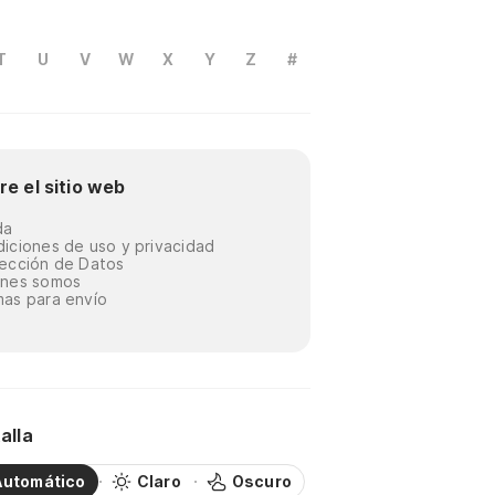
T
U
V
W
X
Y
Z
#
re el sitio web
da
iciones de uso y privacidad
ección de Datos
énes somos
as para envío
alla
Automático
Claro
Oscuro