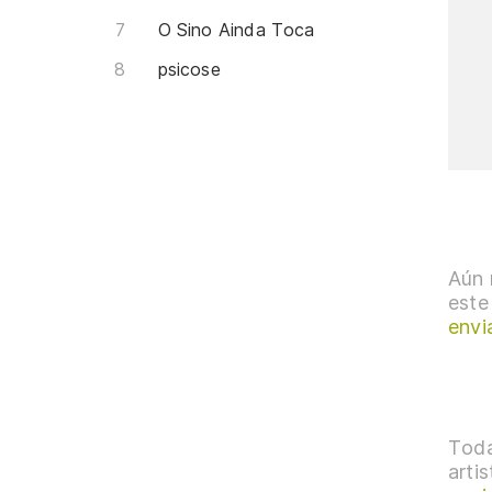
O Sino Ainda Toca
psicose
Aún 
este
envi
Toda
arti