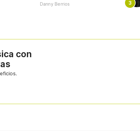
Danny Berrios
sica con
vas
ficios.