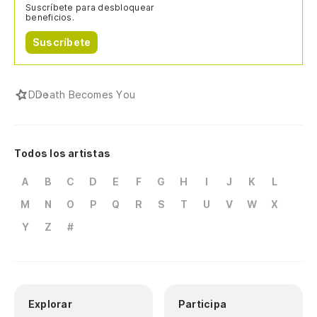
Suscríbete para desbloquear
beneficios.
Suscríbete
D
Death Becomes You
Todos los artistas
A
B
C
D
E
F
G
H
I
J
K
L
M
N
O
P
Q
R
S
T
U
V
W
X
Y
Z
#
Explorar
Participa