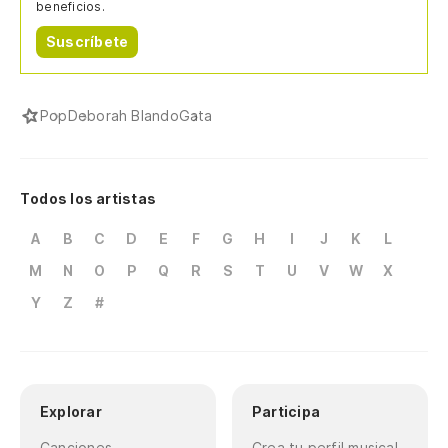
beneficios.
Suscríbete
Pop
Deborah Blando
Gata
Todos los artistas
A
B
C
D
E
F
G
H
I
J
K
L
M
N
O
P
Q
R
S
T
U
V
W
X
Y
Z
#
Explorar
Participa
Canciones
Crea tu perfil musical