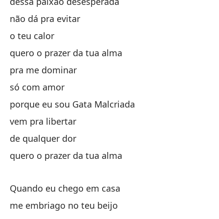
dessa paixão desesperada
não dá pra evitar
o teu calor
Ve
quero o prazer da tua alma
Ve
pra me dominar
y 
só com amor
porque eu sou Gata Malcriada
so
vem pra libertar
de qualquer dor
in
quero o prazer da tua alma
in
qu
Quando eu chego em casa
qu
me embriago no teu beijo