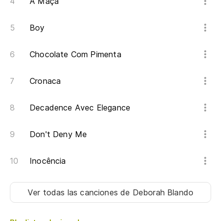
A Maçã
me
Boy
me
de
Chocolate Com Pimenta
Cronaca
ll
Decadence Avec Elegance
qu
fi
Don't Deny Me
tu
Inocência
Ver todas las canciones
de Deborah Blando