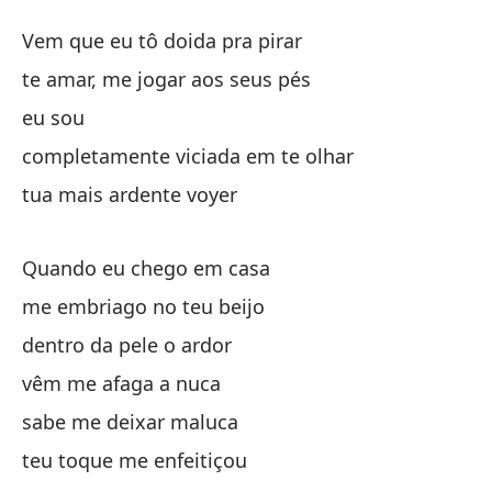
Ga
Vem que eu tô doida pra pirar
G
te amar, me jogar aos seus pés
eu sou
Ve
completamente viciada em te olhar
Ve
tua mais ardente voyer
te
te
Quando eu chego em casa
me embriago no teu beijo
so
dentro da pele o ardor
co
vêm me afaga a nuca
co
sabe me deixar maluca
teu toque me enfeitiçou
tu