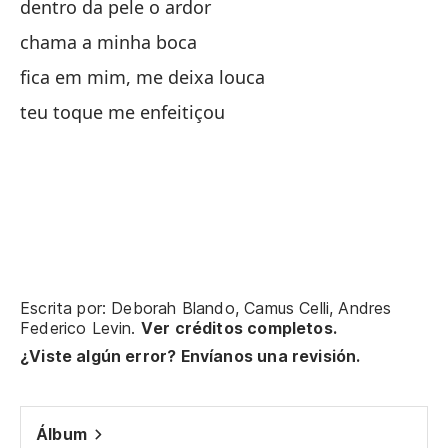
dentro da pele o ardor
Cu
chama a minha boca
fica em mim, me deixa louca
en
teu toque me enfeitiçou
re
to
ll
qu
Escrita por: Deborah Blando, Camus Celli, Andres
fi
Federico Levin.
Ver créditos completos.
¿Viste algún error? Envíanos una revisión.
ll
me
Álbum