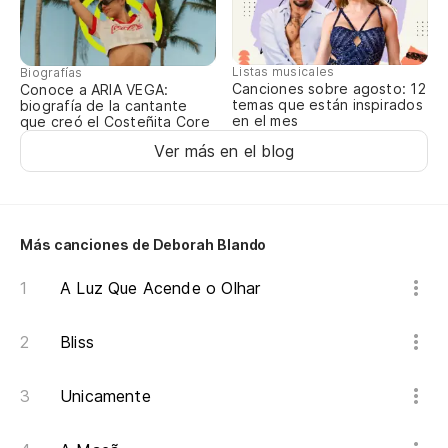
so
Listas musicales
Biografías
Canciones sobre agosto: 12
Conoce a ARIA VEGA:
temas que están inspirados
po
biografía de la cantante
en el mes
que creó el Costeñita Core
po
Ver más en el blog
ve
Más canciones de Deborah Blando
de
A Luz Que Acende o Olhar
qu
Bliss
qu
Unicamente
Cu