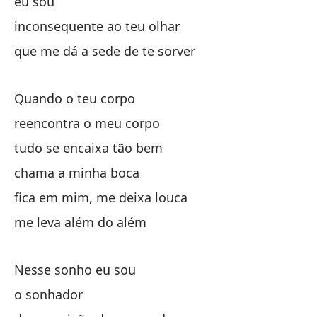
eu sou
En
inconsequente ao teu olhar
el
que me dá a sede de te sorver
de
Quando o teu corpo
de
reencontra o meu corpo
tudo se encaixa tão bem
no
chama a minha boca
tu
fica em mim, me deixa louca
me leva além do além
qu
qu
Nesse sonho eu sou
o sonhador