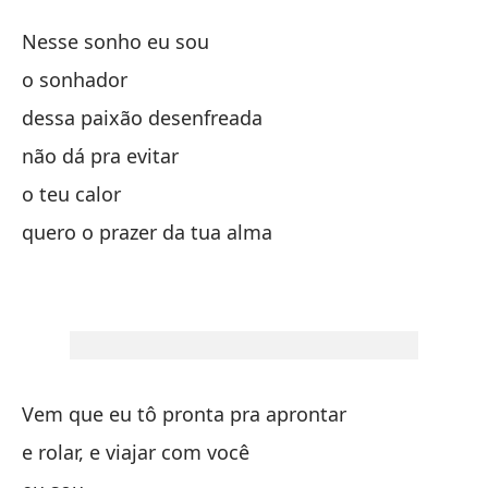
Nesse sonho eu sou
Cu
o sonhador
dessa paixão desenfreada
me
não dá pra evitar
me
o teu calor
de
quero o prazer da tua alma
vi
sa
Vem que eu tô pronta pra aprontar
tu
e rolar, e viajar com você