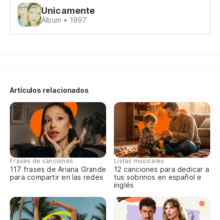
Unicamente
En
Álbum • 1997
el
de
de
Artículos relacionados
no
tu
Frases de canciones
Listas musicales
117 frases de Ariana Grande
12 canciones para dedicar a
qu
para compartir en las redes
tus sobrinos en español e
inglés
qu
p