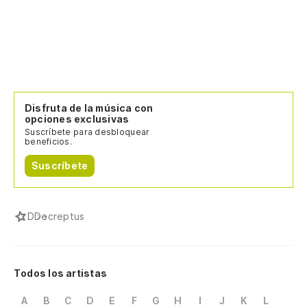
Disfruta de la música con
opciones exclusivas
Suscríbete para desbloquear
beneficios.
Suscríbete
D
Decreptus
Todos los artistas
A
B
C
D
E
F
G
H
I
J
K
L