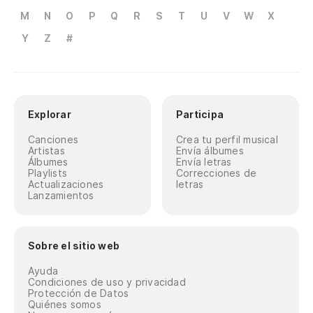
M
N
O
P
Q
R
S
T
U
V
W
X
Y
Z
#
Explorar
Participa
Canciones
Crea tu perfil musical
Artistas
Envía álbumes
Álbumes
Envía letras
Playlists
Correcciones de
Actualizaciones
letras
Lanzamientos
Sobre el sitio web
Ayuda
Condiciones de uso y privacidad
Protección de Datos
Quiénes somos