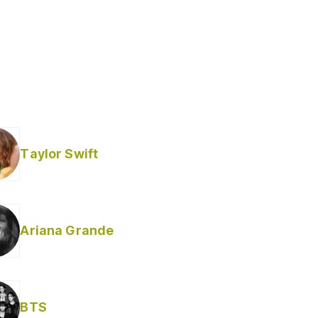
Taylor Swift
Ariana Grande
Helabusador) [explícita]
BTS