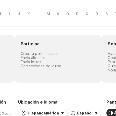
H
I
J
K
L
M
N
O
P
Q
R
S
Participa
Sob
Crea tu perfil musical
Ayu
Envía álbumes
Cond
Envía letras
Prot
Correcciones de letras
Qui
Norm
ión
Ubicación e idioma
Pant
Hispanoamérica
Español