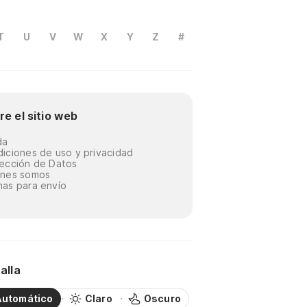
T
U
V
W
X
Y
Z
#
re el sitio web
da
iciones de uso y privacidad
ección de Datos
énes somos
as para envío
alla
Automático
Claro
Oscuro