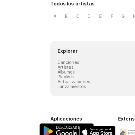
Todos los artistas
A
B
C
D
E
F
G
Explorar
Canciones
Artistas
Álbumes
Playlists
Actualizaciones
Lanzamientos
Aplicaciones
Extens