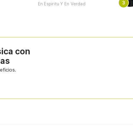
En Espiritu Y En Verdad
sica con
vas
ficios.