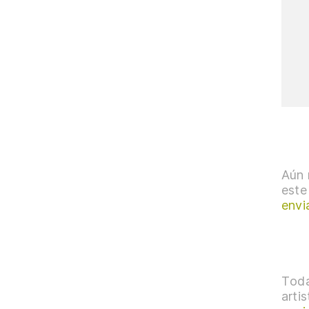
Aún 
este
envi
Toda
arti