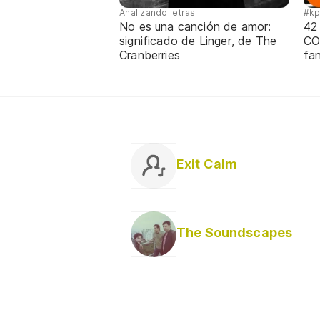
Analizando letras
#k
No es una canción de amor:
42
significado de Linger, de The
CO
Cranberries
fa
Exit Calm
The Soundscapes