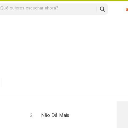
Su
Não Dá Mais