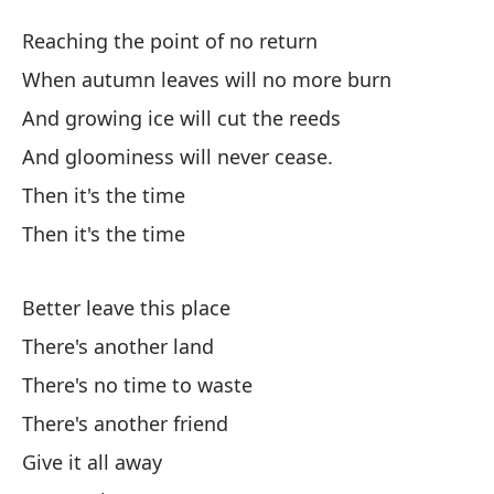
2d
Reaching the point of no return
2
When autumn leaves will no more burn
And growing ice will cut the reeds
Al
And gloominess will never cease.
Re
Then it's the time
Cu
Then it's the time
Wh
Better leave this place
Y 
There's another land
An
There's no time to waste
Y 
There's another friend
An
Give it all away