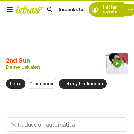
Iniciar
Suscríbete
sesión
Copiar fragmento
Copiar toda la letra
2nd Sun
Practicar la pronunciación de
Deine Lakaien
Comentar sobre este fragmento
Letra
Traducción
Letra y traducción
Traducción automática