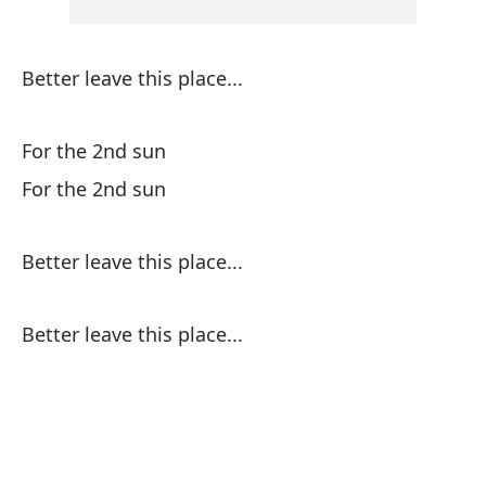
Po
Better leave this place...
En
Pa
For the 2nd sun
For the 2nd sun
Cu
Better leave this place...
Wh
Y 
Better leave this place...
An
Y 
An