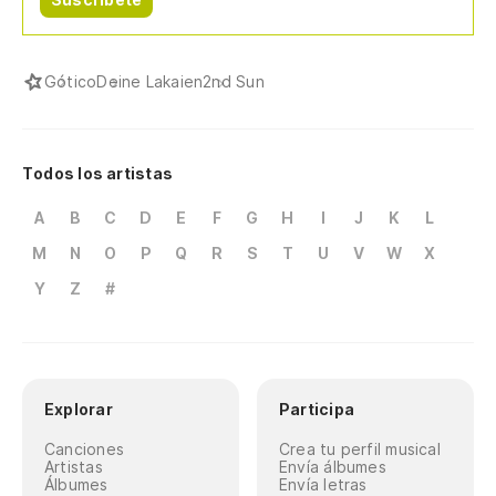
Gótico
Deine Lakaien
2nd Sun
Todos los artistas
A
B
C
D
E
F
G
H
I
J
K
L
M
N
O
P
Q
R
S
T
U
V
W
X
Y
Z
#
Explorar
Participa
Canciones
Crea tu perfil musical
Artistas
Envía álbumes
Álbumes
Envía letras