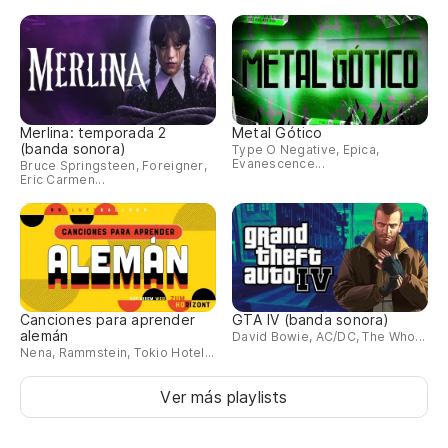
Merlina: temporada 2
Metal Gótico
(banda sonora)
Type O Negative, Epica,
Evanescence...
Bruce Springsteen, Foreigner,
Eric Carmen...
Canciones para aprender
GTA IV (banda sonora)
alemán
David Bowie, AC/DC, The Who...
Nena, Rammstein, Tokio Hotel...
Ver más playlists