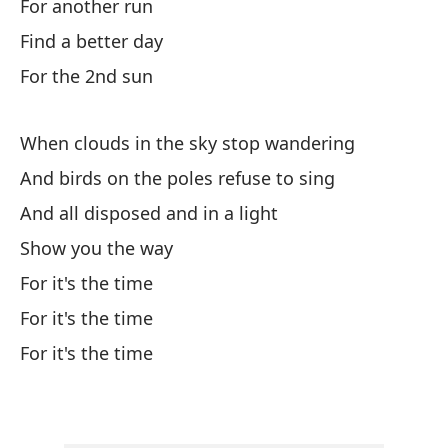
For another run
En
Find a better day
En
For the 2nd sun
When clouds in the sky stop wandering
Me
And birds on the poles refuse to sing
Ha
And all disposed and in a light
Show you the way
No
For it's the time
Th
For it's the time
Ha
For it's the time
Da