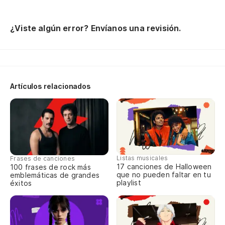
Te
¿Viste algún error? Envíanos una revisión.
Po
Po
Artículos relacionados
Po
Listas musicales
Frases de canciones
17 canciones de Halloween
100 frases de rock más
que no pueden faltar en tu
emblemáticas de grandes
playlist
éxitos
Me