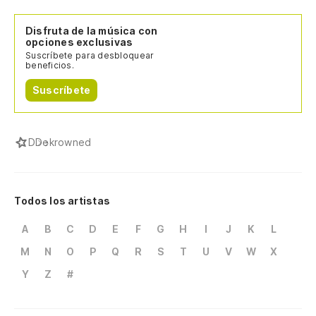
Disfruta de la música con
opciones exclusivas
Suscríbete para desbloquear
beneficios.
Suscríbete
D
Dekrowned
Todos los artistas
A
B
C
D
E
F
G
H
I
J
K
L
M
N
O
P
Q
R
S
T
U
V
W
X
Y
Z
#