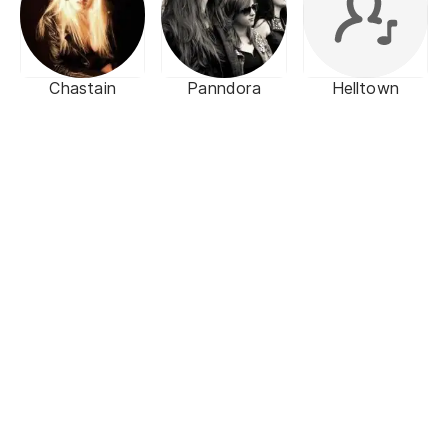
Chastain
Panndora
Helltown