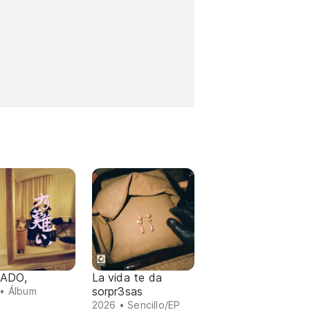
ADO,
La vida te da
sorpr3sas
• Álbum
2026 • Sencillo/EP