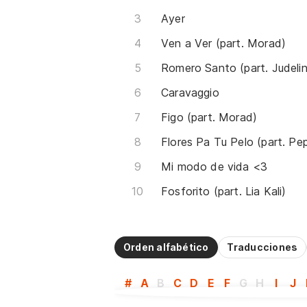
Ayer
Ven a Ver (part. Morad)
Romero Santo (part. Judeli
Caravaggio
Figo (part. Morad)
Mi modo de vida <3
Fosforito (part. Lia Kali)
Orden alfabético
Traducciones
#
A
B
C
D
E
F
G
H
I
J