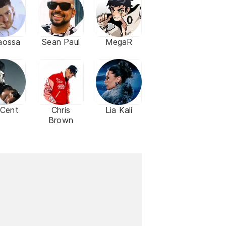
aossa
Sean Paul
MegaR
 Cent
Chris
Lia Kali
Brown