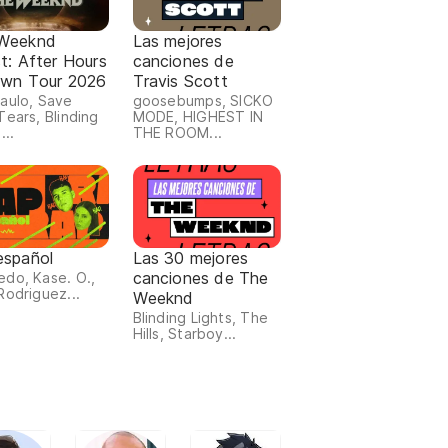
Weeknd
Las mejores
st: After Hours
canciones de
Dawn Tour 2026
Travis Scott
aulo, Save
goosebumps, SICKO
Tears, Blinding
MODE, HIGHEST IN
...
THE ROOM...
español
Las 30 mejores
canciones de The
do, Kase. O.,
Rodriguez...
Weeknd
Blinding Lights, The
Hills, Starboy...