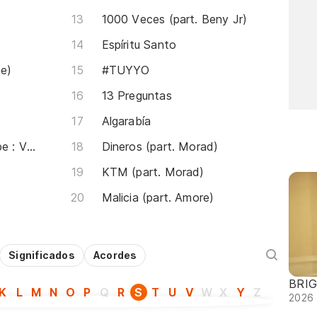
1000 Veces (part. Beny Jr)
Espíritu Santo
ne)
#TUYYO
13 Preguntas
Algarabía
Flores Pa Tu Pelo (part. Pepe : Vizio)
Dineros (part. Morad)
KTM (part. Morad)
Malicia (part. Amore)
Significados
Acordes
BRIG
K
L
M
N
O
P
Q
R
S
T
U
V
W
X
Y
Z
2026 