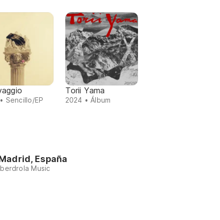
vaggio
Torii Yama
• Sencillo/EP
2024 • Álbum
Madrid, España
Iberdrola Music