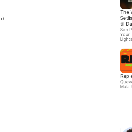
The 
Setli
o)
til 
Sao P
Your 
Lights
Rap 
Queve
Mala 