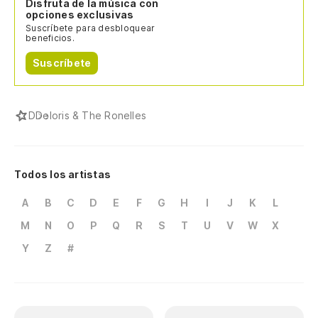
Disfruta de la música con
opciones exclusivas
Suscríbete para desbloquear
beneficios.
Suscríbete
D
Deloris & The Ronelles
Todos los artistas
A
B
C
D
E
F
G
H
I
J
K
L
M
N
O
P
Q
R
S
T
U
V
W
X
Y
Z
#