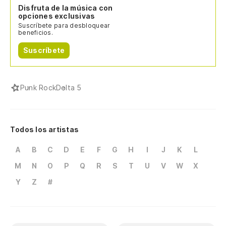
Disfruta de la música con
opciones exclusivas
Suscríbete para desbloquear
beneficios.
Suscríbete
Punk Rock
Delta 5
Todos los artistas
A
B
C
D
E
F
G
H
I
J
K
L
M
N
O
P
Q
R
S
T
U
V
W
X
Y
Z
#