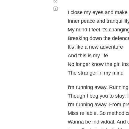
Corregir
Desplazamiento
automático
I close my eyes and make 
Inner peace and tranquillit
My mind I feel it's changin
Breaking down the defence
It's like a new adventure
And this is my life
No longer know the girl ins
The stranger in my mind
I'm running away. Runnin
Though I beg you to stay. 
I'm running away. From pr
Miss reliable. So methodic
Wanna be individual. And o