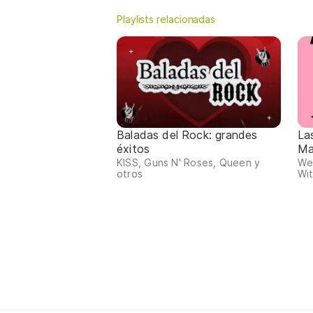
Playlists relacionadas
Baladas del Rock: grandes
La
éxitos
Ma
KISS, Guns N' Roses, Queen y
We
otros
Wit