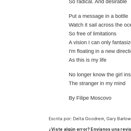
So radical. And desirable
Put a message in a bottle
Watch it sail across the o
So free of limitations
A vision I can only fantasi
I'm floating in a new direct
As this is my life
No longer know the girl ins
The stranger in my mind
By Filipe Moscovo
Escrita por: Delta Goodrem, Gary Barlo
¿Viste algún error? Envíanos una revis