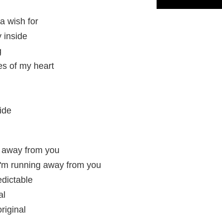
a wish for
y inside
g
s of my heart
ide
g away from you
I'm running away from you
edictable
al
riginal