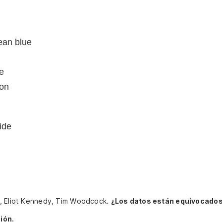
cean blue
ze
ion
ide
w, Eliot Kennedy, Tim Woodcock.
¿Los datos están equivocados
ión.