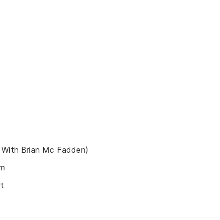
 With Brian Mc Fadden)
om
t