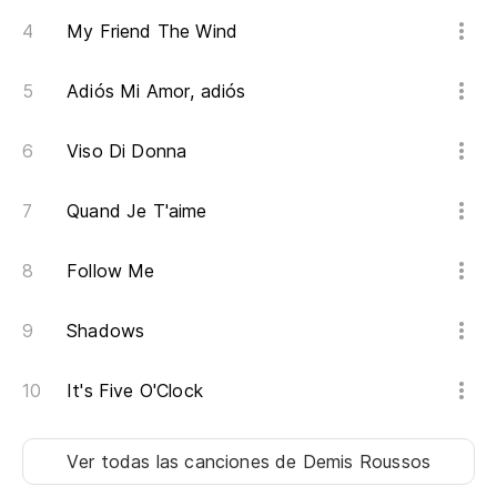
Sh
My Friend The Wind
To
Adiós Mi Amor, adiós
Al
En
Viso Di Donna
Si
Quand Je T'aime
Cu
Follow Me
An
Shadows
Co
It's Five O'Clock
Sh
Ca
Ver todas las canciones
de Demis Roussos
Ev