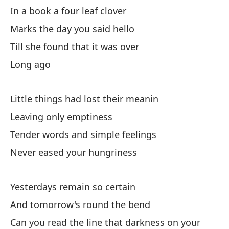
In a book a four leaf clover
Cu
Marks the day you said hello
An
Till she found that it was over
Long ago
Co
Sh
Little things had lost their meanin
Ca
Leaving only emptiness
Ev
Tender words and simple feelings
Never eased your hungriness
Fr
Fa
Yesterdays remain so certain
Si
And tomorrow's round the bend
Can you read the line that darkness on your