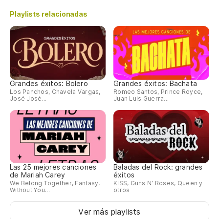
Playlists relacionadas
Fr
Fa
Si
Grandes éxitos: Bolero
Grandes éxitos: Bachata
Los Panchos, Chavela Vargas,
Romeo Santos, Prince Royce,
José José...
Juan Luis Guerra...
Las 25 mejores canciones
Baladas del Rock: grandes
de Mariah Carey
éxitos
We Belong Together, Fantasy,
KISS, Guns N' Roses, Queen y
Without You...
otros
Ver más playlists