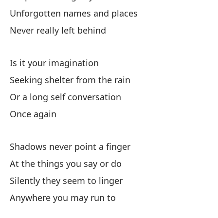
Unforgotten names and places
So
Never really left behind
Si
Is it your imagination
Ke
Seeking shelter from the rain
No
Or a long self conversation
Un
Once again
Re
Shadows never point a finger
Ne
At the things you say or do
¿E
Silently they seem to linger
Anywhere you may run to
Bu