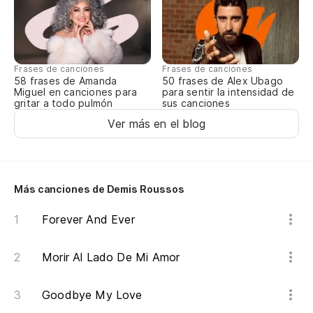
Ca
Am
Frases de canciones
Frases de canciones
Bo
58 frases de Amanda
50 frases de Alex Ubago
Miguel en canciones para
para sentir la intensidad de
gritar a todo pulmón
sus canciones
Br
Ver más en el blog
Sh
Ar
Más canciones de Demis Roussos
Wr
Forever And Ever
En
Morir Al Lado De Mi Amor
La
Goodbye My Love