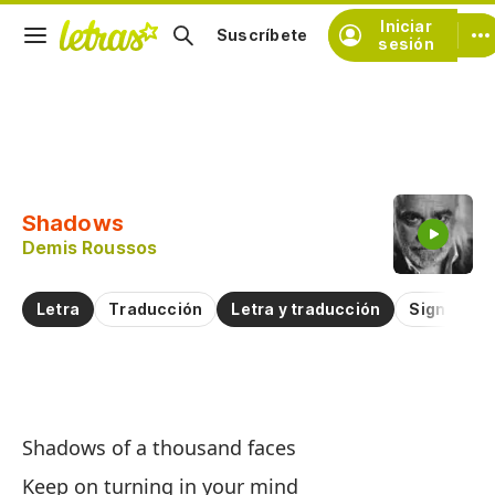
Iniciar
Suscríbete
sesión
Copiar fragmento
Copiar toda la letra
Shadows
Practicar la pronunciación de
Demis Roussos
Comentar sobre este fragmento
Letra
Traducción
Letra y traducción
Significad
S
Shadows of a thousand faces
S
Keep on turning in your mind