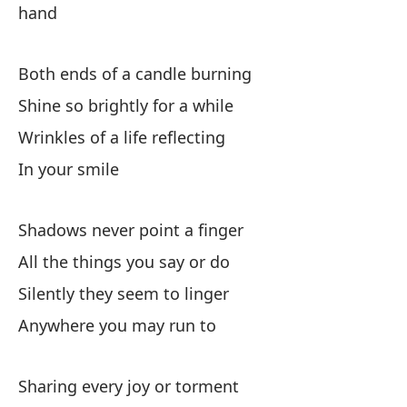
hand
Both ends of a candle burning
Shine so brightly for a while
Co
Wrinkles of a life reflecting
Ge
In your smile
Lo
Shadows never point a finger
Co
All the things you say or do
Co
Silently they seem to linger
Anywhere you may run to
So
Ho
Sharing every joy or torment