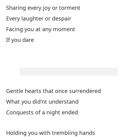
Se
Sharing every joy or torment
Every laughter or despair
O 
Facing you at any moment
Or
If you dare
Un
La
Sh
Gentle hearts that once surrendered
En
What you did'nt understand
At
Conquests of a night ended
En
Holding you with trembling hands
Si