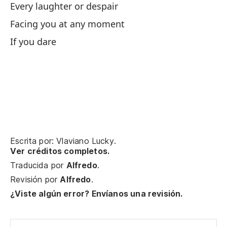
En
Every laughter or despair
In
Facing you at any moment
If you dare
Ma
Ma
Ha
Ti
H
Escrita por: Vlaviano Lucky.
Ver créditos completos.
Traducida por
Alfredo
.
La
Revisión por
Alfredo
.
si
¿Viste algún error? Envíanos una revisión.
Li