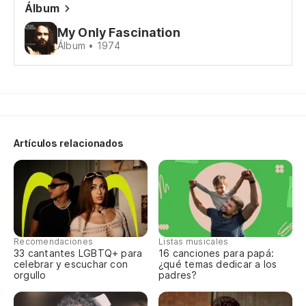
De
Álbum
My Only Fascination
Pa
Álbum • 1974
Te
Nu
Ne
Artículos relacionados
El
Ye
Y 
Recomendaciones
Listas musicales
33 cantantes LGBTQ+ para
16 canciones para papá:
An
celebrar y escuchar con
¿qué temas dedicar a los
orgullo
padres?
¿P