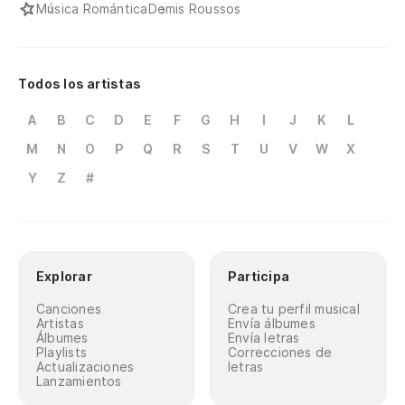
Música Romántica
Demis Roussos
Todos los artistas
A
B
C
D
E
F
G
H
I
J
K
L
M
N
O
P
Q
R
S
T
U
V
W
X
Y
Z
#
Explorar
Participa
Canciones
Crea tu perfil musical
Artistas
Envía álbumes
Álbumes
Envía letras
Playlists
Correcciones de
Actualizaciones
letras
Lanzamientos