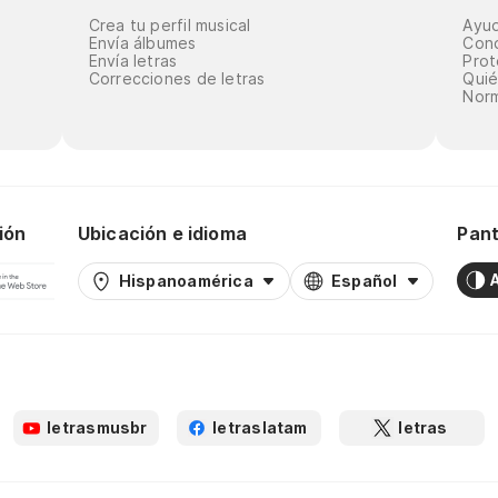
Crea tu perfil musical
Ayu
Envía álbumes
Cond
Envía letras
Prot
Correcciones de letras
Qui
Norm
ión
Ubicación e idioma
Pant
Hispanoamérica
Español
letrasmusbr
letraslatam
letras