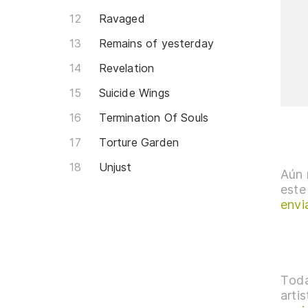
Ravaged
Remains of yesterday
Revelation
Suicide Wings
Termination Of Souls
Torture Garden
Unjust
Aún 
este
envi
Toda
arti