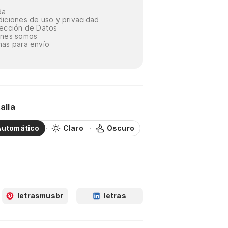
da
iciones de uso y privacidad
ección de Datos
énes somos
as para envío
alla
Automático
Claro
Oscuro
letrasmusbr
letras