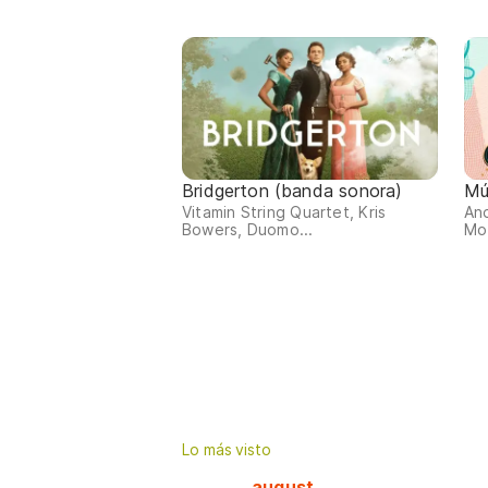
Bridgerton (banda sonora)
Mús
Vitamin String Quartet, Kris
And
Bowers, Duomo...
Moz
Lo más visto
august