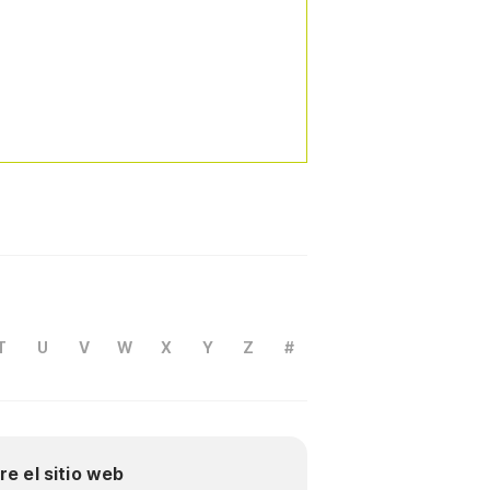
T
U
V
W
X
Y
Z
#
re el sitio web