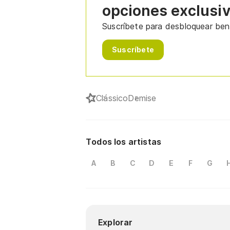
opciones exclusi
Suscríbete para desbloquear bene
Suscríbete
Clássico
Demise
Todos los artistas
A
B
C
D
E
F
G
Explorar