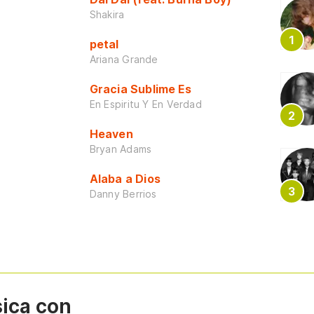
Shakira
petal
Ariana Grande
Gracia Sublime Es
En Espiritu Y En Verdad
Heaven
Bryan Adams
Alaba a Dios
Danny Berrios
sica con