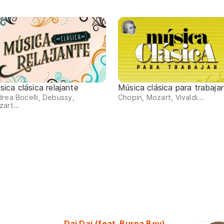
ica clásica relajante
Música clásica para trabajar
rea Bocelli, Debussy,
Chopin, Mozart, Vivaldi...
art...
Dai Dai (feat. Burna Boy)