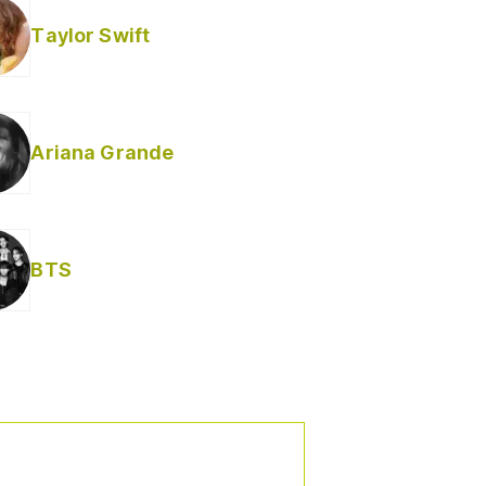
Taylor Swift
Ariana Grande
BTS