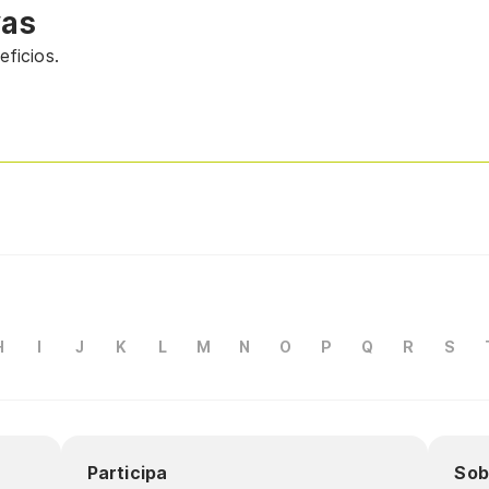
vas
ficios.
H
I
J
K
L
M
N
O
P
Q
R
S
Participa
Sob