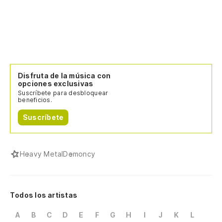
Disfruta de la música con
opciones exclusivas
Suscríbete para desbloquear
beneficios.
Suscríbete
Heavy Metal
Demoncy
Todos los artistas
A
B
C
D
E
F
G
H
I
J
K
L