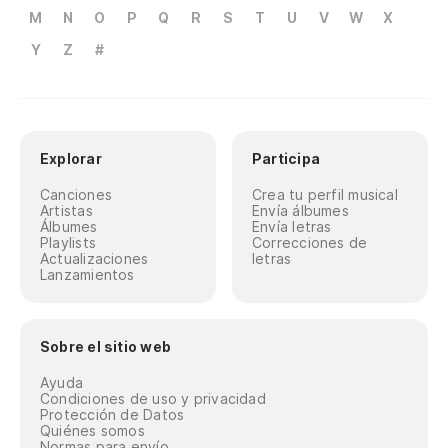
M
N
O
P
Q
R
S
T
U
V
W
X
Y
Z
#
Explorar
Participa
Canciones
Crea tu perfil musical
Artistas
Envía álbumes
Álbumes
Envía letras
Playlists
Correcciones de
Actualizaciones
letras
Lanzamientos
Sobre el sitio web
Ayuda
Condiciones de uso y privacidad
Protección de Datos
Quiénes somos
Normas para envío