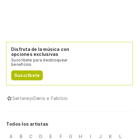
Disfruta de la música con
opciones exclusivas
Suscríbete para desbloquear
beneficios.
Suscríbete
Sertanejo
Denis e Fabrício
Todos los artistas
A
B
C
D
E
F
G
H
I
J
K
L