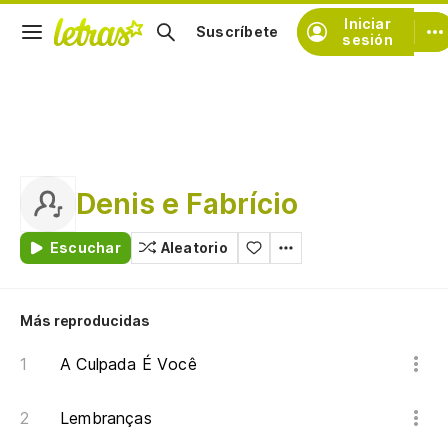
Iniciar
Suscríbete
sesión
Denis e Fabrício
Escuchar
Aleatorio
Más reproducidas
A Culpada É Você
Lembranças