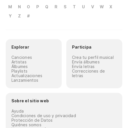
M
N
O
P
Q
R
S
T
U
V
W
X
Y
Z
#
Explorar
Participa
Canciones
Crea tu perfil musical
Artistas
Envía álbumes
Álbumes
Envía letras
Playlists
Correcciones de
Actualizaciones
letras
Lanzamientos
Sobre el sitio web
Ayuda
Condiciones de uso y privacidad
Protección de Datos
Quiénes somos