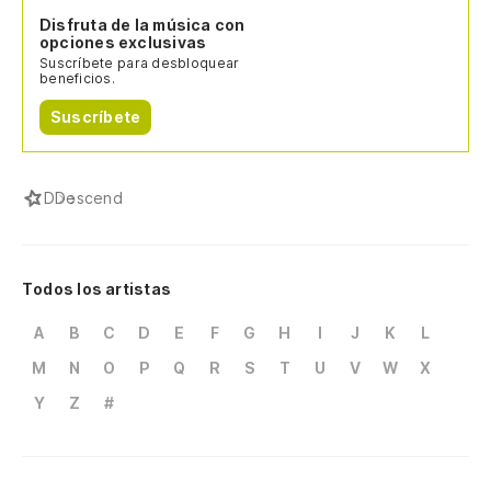
Disfruta de la música con
opciones exclusivas
Suscríbete para desbloquear
beneficios.
Suscríbete
D
Descend
Todos los artistas
A
B
C
D
E
F
G
H
I
J
K
L
M
N
O
P
Q
R
S
T
U
V
W
X
Y
Z
#