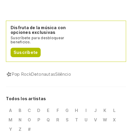
Disfruta de la música con
opciones exclusivas
Suscríbete para desbloquear
beneficios.
Suscríbete
Pop Rock
Detonautas
Silêncio
Todos los artistas
A
B
C
D
E
F
G
H
I
J
K
L
M
N
O
P
Q
R
S
T
U
V
W
X
Y
Z
#