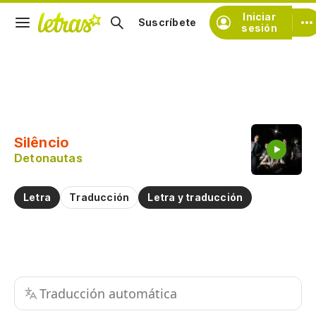
Iniciar
Suscríbete
sesión
Copiar fragmento
Copiar toda la letra
Silêncio
Practicar la pronunciación de
Detonautas
Comentar sobre este fragmento
Letra
Traducción
Letra y traducción
Traducción automática