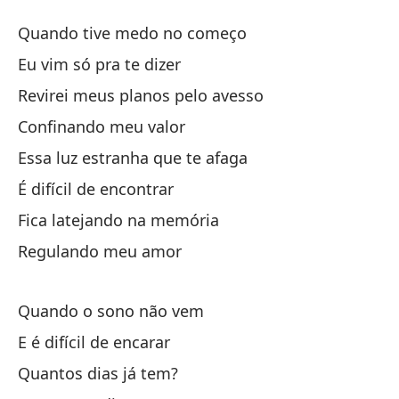
Si
Quando tive medo no começo
Si
Eu vim só pra te dizer
Revirei meus planos pelo avesso
Cu
Confinando meu valor
Qu
Essa luz estranha que te afaga
Vi
É difícil de encontrar
Fica latejando na memória
Re
Regulando meu amor
Re
Co
Quando o sono não vem
E é difícil de encarar
Es
Quantos dias já tem?
Es