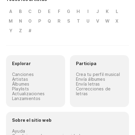
A
B
C
D
E
F
G
H
I
J
K
L
M
N
O
P
Q
R
S
T
U
V
W
X
Y
Z
#
Explorar
Participa
Canciones
Crea tu perfil musical
Artistas
Envía álbumes
Álbumes
Envía letras
Playlists
Correcciones de
Actualizaciones
letras
Lanzamientos
Sobre el sitio web
Ayuda