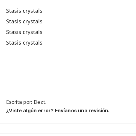
Ca
Stasis crystals
Ca
Stasis crystals
Ev
Stasis crystals
Stasis crystals
Él
te
¿C
Ho
Escrita por: Dezt.
¿Viste algún error? Envíanos una revisión.
Cr
Cr