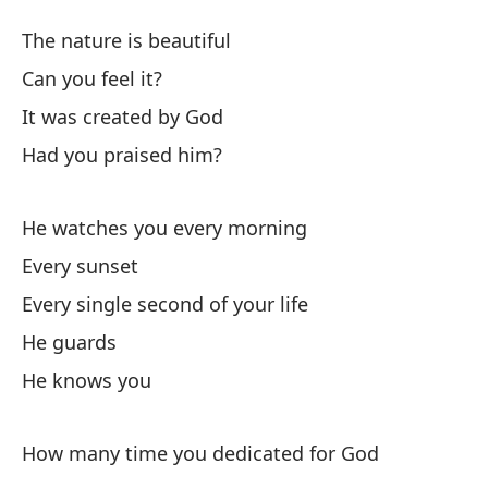
Cr
The nature is beautiful
St
Can you feel it?
It was created by God
La
Had you praised him?
¿P
He watches you every morning
Fu
Every sunset
Every single second of your life
¿L
He guards
He knows you
Él
He
How many time you dedicated for God