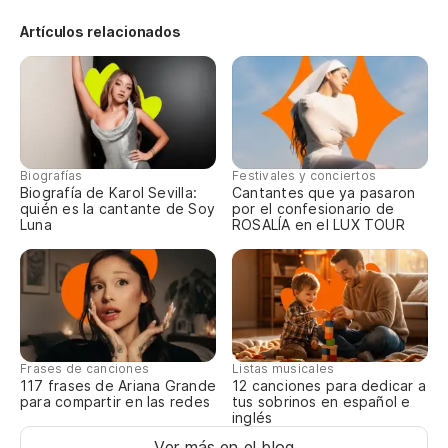
Artículos relacionados
Cr
Cr
Biografías
Festivales y conciertos
Biografía de Karol Sevilla:
Cantantes que ya pasaron
quién es la cantante de Soy
por el confesionario de
Luna
ROSALÍA en el LUX TOUR
Frases de canciones
Listas musicales
117 frases de Ariana Grande
12 canciones para dedicar a
para compartir en las redes
tus sobrinos en español e
inglés
Ver más en el blog