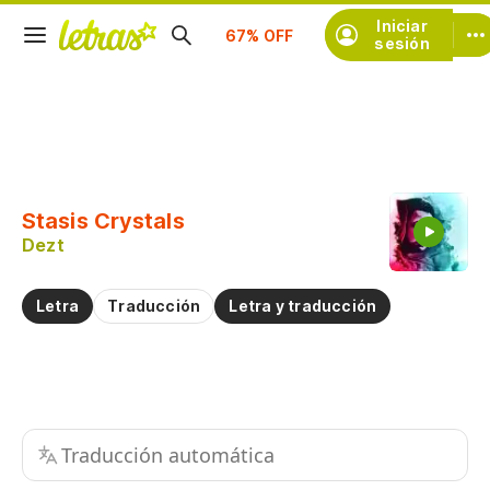
Suscríbete
Iniciar
sesión
Copiar fragmento
Copiar toda la letra
Stasis Crystals
Practicar la pronunciación de
Dezt
Comentar sobre este fragmento
Letra
Traducción
Letra y traducción
Traducción automática