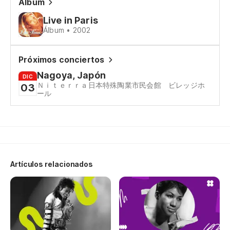
Dé
Álbum
Live in Paris
Le
Álbum • 2002
Er
Próximos conciertos
Nagoya, Japón
To
DIC
Ｎｉｔｅｒｒａ日本特殊陶業市民会館 ビレッジホ
03
ール
En
In
En
Artículos relacionados
En
In