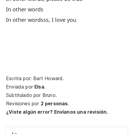
In other words
Er
In other wordsss, I love you
To
En
In
Escrita por: Bart Howard.
En
Enviada por
Elsa
.
In
Subtitulado por
Bruno
.
Revisiones por
2 personas
.
Ll
¿Viste algún error? Envíanos una revisión.
Fi