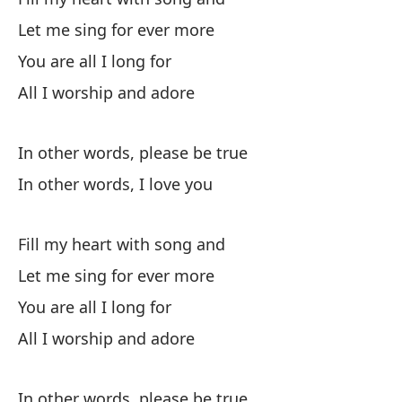
En
Let me sing for ever more
You are all I long for
In
All I worship and adore
En
In
In other words, please be true
In other words, I love you
Fill my heart with song and
Let me sing for ever more
Ll
You are all I long for
Fi
All I worship and adore
Dé
Le
In other words, please be true