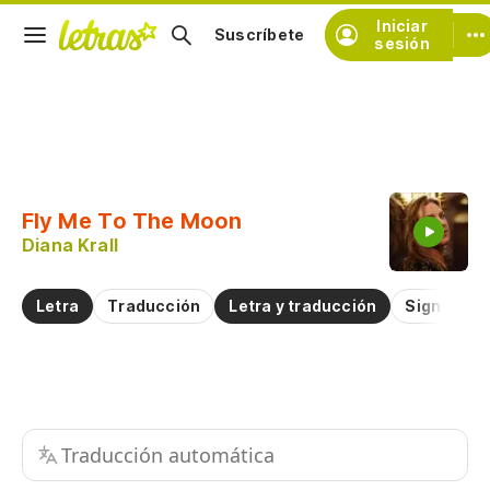
Iniciar
Suscríbete
sesión
Copiar fragmento
Copiar toda la letra
Fly Me To The Moon
Practicar la pronunciación de
Diana Krall
Comentar sobre este fragmento
Letra
Traducción
Letra y traducción
Significad
Traducción automática