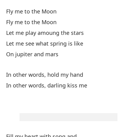
Ll
Fly me to the Moon
Fl
Fly me to the Moon
Let me play amoung the stars
Ll
Let me see what spring is like
Ll
On jupiter and mars
Dé
In other words, hold my hand
Le
In other words, darling kiss me
Dé
Le
En
Fill my heart with song and