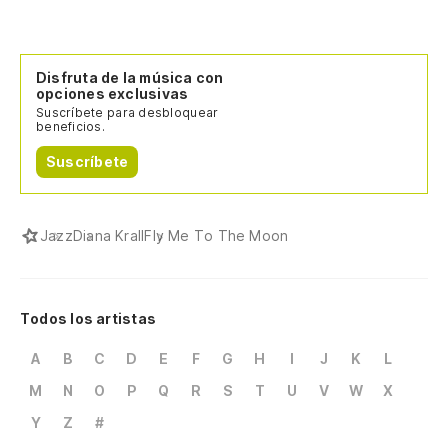
Disfruta de la música con
opciones exclusivas
Suscríbete para desbloquear
beneficios.
Suscríbete
Jazz
Diana Krall
Fly Me To The Moon
Todos los artistas
A
B
C
D
E
F
G
H
I
J
K
L
M
N
O
P
Q
R
S
T
U
V
W
X
Y
Z
#