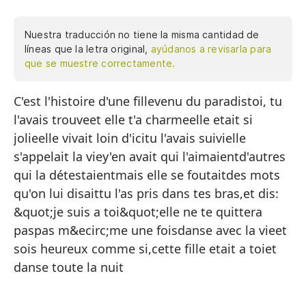
Nuestra traducción no tiene la misma cantidad de
líneas que la letra original,
ayúdanos a revisarla para
que se muestre correctamente.
C'est l'histoire d'une fillevenu du paradistoi, tu
Es
l'avais trouveet elle t'a charmeelle etait si
ve
jolieelle vivait loin d'icitu l'avais suivielle
tú
s'appelait la viey'en avait qui l'aimaientd'autres
y 
qui la détestaientmais elle se foutaitdes mots
qu'on lui disaittu l'as pris dans tes bras,et dis:
er
&quot;je suis a toi&quot;elle ne te quittera
vi
paspas m&ecirc;me une foisdanse avec la vieet
la
sois heureux comme si,cette fille etait a toiet
danse toute la nuit
se
al