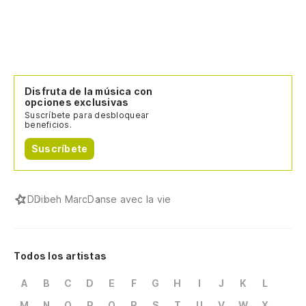
Disfruta de la música con
opciones exclusivas
Suscríbete para desbloquear
beneficios.
Suscríbete
D
Dibeh Marc
Danse avec la vie
Todos los artistas
A
B
C
D
E
F
G
H
I
J
K
L
M
N
O
P
Q
R
S
T
U
V
W
X