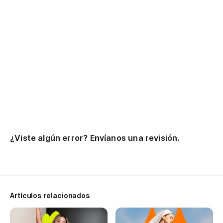
ot
pe
la
to
y 
el
ni
ba
¿Viste algún error? Envíanos una revisión.
y 
es
y 
Artículos relacionados