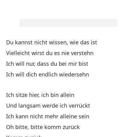
Es
Ic
Es
Du kannst nicht wissen, wie das ist
Du
Vielleicht wirst du es nie verstehn
Au
Ich will nur, dass du bei mir bist
Ob
Ich will dich endlich wiedersehn
Te
Ich sitze hier, ich bin allein
Po
Und langsam werde ich verrückt
Ich kann nicht mehr alleine sein
Po
Oh bitte, bitte komm zurück