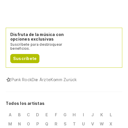
Disfruta de la música con
opciones exclusivas
Suscríbete para desbloquear
beneficios.
Suscríbete
Punk Rock
Die Ärzte
Komm Zurück
Todos los artistas
A
B
C
D
E
F
G
H
I
J
K
L
M
N
O
P
Q
R
S
T
U
V
W
X