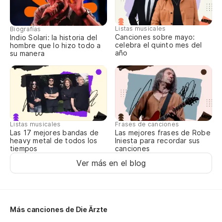
Re
Listas musicales
Biografías
Canciones sobre mayo:
Indio Solari: la historia del
celebra el quinto mes del
hombre que lo hizo todo a
año
su manera
Re
Es
Ic
Listas musicales
Frases de canciones
Las 17 mejores bandas de
Las mejores frases de Robe
Po
heavy metal de todos los
Iniesta para recordar sus
tiempos
canciones
Ver más en el blog
Me
Ic
Po
Más canciones de Die Ärzte