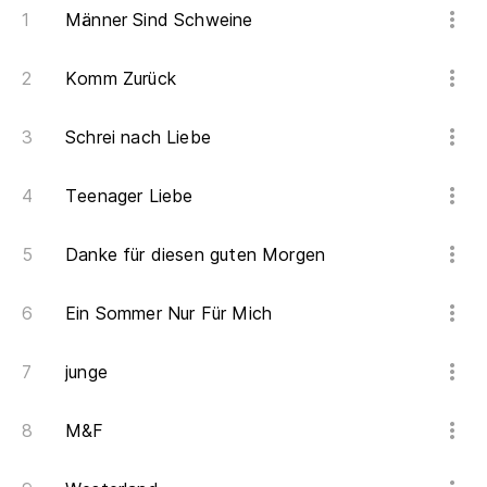
Bi
Männer Sind Schweine
Komm Zurück
Vu
Schrei nach Liebe
Teenager Liebe
Danke für diesen guten Morgen
Ein Sommer Nur Für Mich
junge
M&F