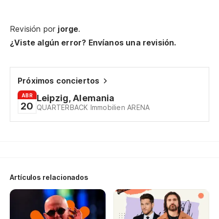
Ic
Revisión por
jorge
.
¿Viste algún error? Envíanos una revisión.
Es
Ich
Próximos conciertos
Y 
ABR
Leipzig, Alemania
20
QUARTERBACK Immobilien ARENA
Un
Ya
Ic
Po
Artículos relacionados
Oh
Re