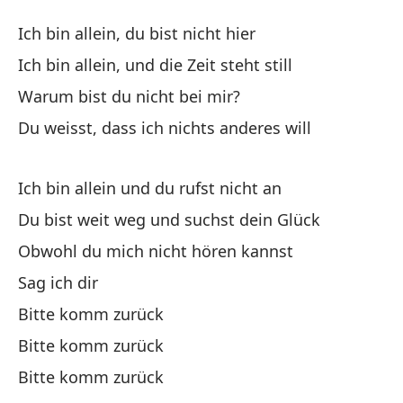
R
Ich bin allein, du bist nicht hier
K
Ich bin allein, und die Zeit steht still
Warum bist du nicht bei mir?
Es
Du weisst, dass ich nichts anderes will
Ic
Es
Ich bin allein und du rufst nicht an
Ich
Du bist weit weg und suchst dein Glück
Obwohl du mich nicht hören kannst
¿P
Sag ich dir
Wa
Bitte komm zurück
Sa
Bitte komm zurück
Du
Bitte komm zurück