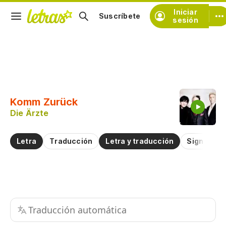
Iniciar
Suscríbete
sesión
Copiar fragmento
Copiar toda la letra
Komm Zurück
Practicar la pronunciación de
Die Ärzte
Comentar sobre este fragmento
Letra
Traducción
Letra y traducción
Significad
Traducción automática