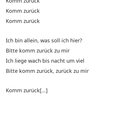
Komm zurück
Po
Komm zurück
Komm zurück
Ich bin allein, was soll ich hier?
Bitte komm zurück zu mir
No
Ich liege wach bis nacht um viel
Du
Bitte komm zurück, zurück zu mir
Ta
Komm zurück[...]
Vi
Só
Ic
Qu