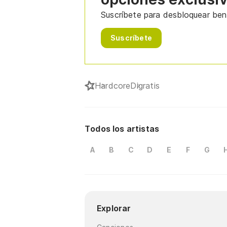
Suscríbete para desbloquear bene
Suscríbete
Hardcore
Digratis
Todos los artistas
A
B
C
D
E
F
G
Explorar