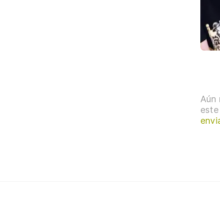
Aún 
este
envi