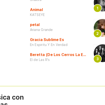
Animal
KATSEYE
petal
Ariana Grande
Gracia Sublime Es
En Espiritu Y En Verdad
Beretta (De Los Cerros La Escuela)
El de Las R's
sica con
vas