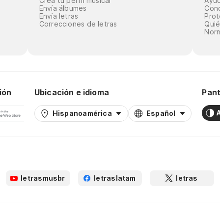
Crea tu perfil musical
Ayu
Envía álbumes
Cond
Envía letras
Prot
Correcciones de letras
Qui
Norm
ión
Ubicación e idioma
Pant
Hispanoamérica
Español
letrasmusbr
letraslatam
letras