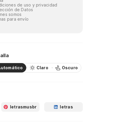
da
iciones de uso y privacidad
ección de Datos
énes somos
as para envío
alla
Automático
Claro
Oscuro
letrasmusbr
letras