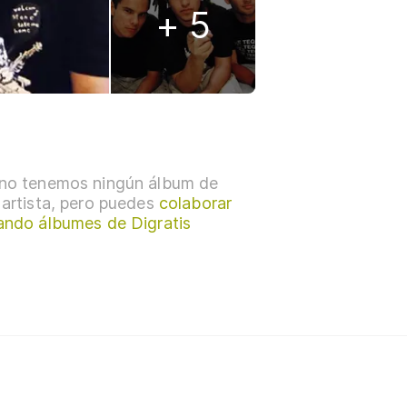
+ 5
no tenemos ningún álbum de
 artista, pero puedes
colaborar
ando álbumes de Digratis