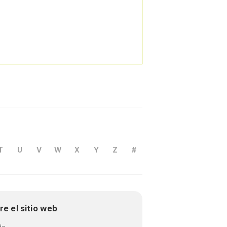
T
U
V
W
X
Y
Z
#
re el sitio web