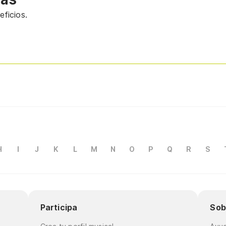
ficios.
H
I
J
K
L
M
N
O
P
Q
R
S
Participa
Sob