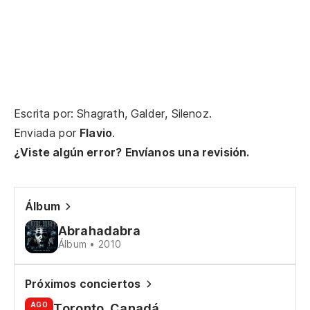
¿O
re
Da
Escrita por: Shagrath, Galder, Silenoz.
Es
Enviada por
Flavio
.
St
¿Viste algún error? Envíanos una revisión.
Mi
Wh
Álbum
Abrahadabra
De
Álbum • 2010
Of
Próximos conciertos
Co
AGO
Toronto, Canadá