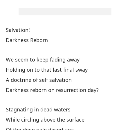
En
Lo
Salvation!
Ma
Darkness Reborn
Ta
Va
We seem to keep fading away
Holding on to that last final sway
An
A doctrine of self salvation
Lo
Darkness reborn on resurrection day?
Pa
Stagnating in dead waters
To
While circling above the surface
Of the deep pale desert sea