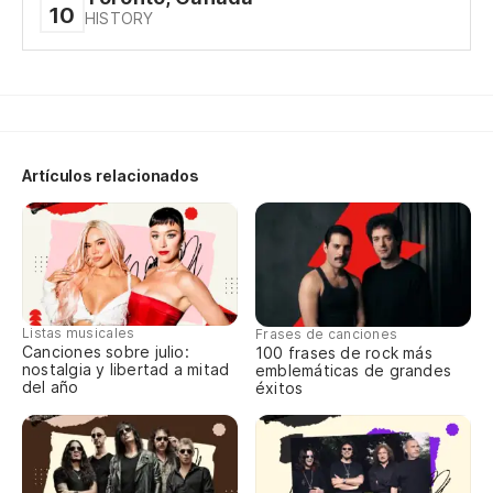
10
HISTORY
Cu
¡S
Oj
Artículos relacionados
Wi
¡S
Y 
Listas musicales
Frases de canciones
c
Canciones sobre julio:
100 frases de rock más
nostalgia y libertad a mitad
emblemáticas de grandes
del año
An
éxitos
¡S