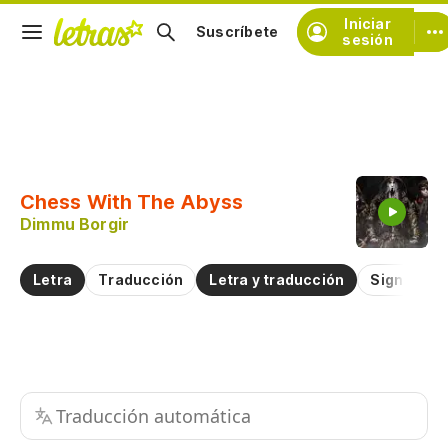
Iniciar
Suscríbete
sesión
Copiar fragmento
Copiar toda la letra
Chess With The Abyss
Practicar la pronunciación de
Dimmu Borgir
Comentar sobre este fragmento
Letra
Traducción
Letra y traducción
Significad
Traducción automática