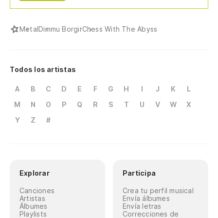
Metal
Dimmu Borgir
Chess With The Abyss
Todos los artistas
A
B
C
D
E
F
G
H
I
J
K
L
M
N
O
P
Q
R
S
T
U
V
W
X
Y
Z
#
Explorar
Participa
Canciones
Crea tu perfil musical
Artistas
Envía álbumes
Álbumes
Envía letras
Playlists
Correcciones de