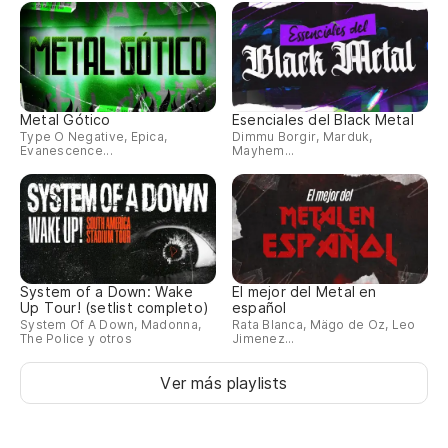
Metal Gótico
Esenciales del Black Metal
Type O Negative, Epica,
Dimmu Borgir, Marduk,
Evanescence...
Mayhem...
System of a Down: Wake
El mejor del Metal en
Up Tour! (setlist completo)
español
System Of A Down, Madonna,
Rata Blanca, Mägo de Oz, Leo
The Police y otros
Jimenez...
Ver más playlists