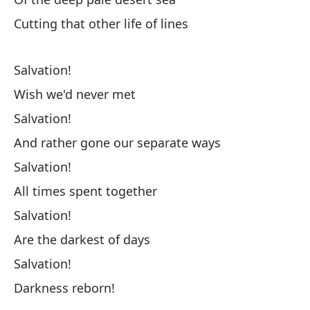
Cutting that other life of lines
Salvation!
¡S
Wish we'd never met
Os
Salvation!
And rather gone our separate ways
Pa
Salvation!
We
All times spent together
Salvation!
Af
Are the darkest of days
Ho
Salvation!
Un
Darkness reborn!
A 