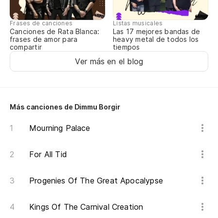
To
Frases de canciones
Listas musicales
Canciones de Rata Blanca:
Las 17 mejores bandas de
¡S
frases de amor para
heavy metal de todos los
compartir
tiempos
Ver más en el blog
So
¡S
Más canciones de Dimmu Borgir
¡O
Mourning Palace
For All Tid
Progenies Of The Great Apocalypse
Kings Of The Carnival Creation