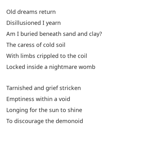
Aj
Old dreams return
Ch
Disillusioned I yearn
Am I buried beneath sand and clay?
Vi
The caress of cold soil
De
With limbs crippled to the coil
Locked inside a nightmare womb
¿E
Am
Tarnished and grief stricken
Emptiness within a void
La
Longing for the sun to shine
Co
To discourage the demonoid
Wi