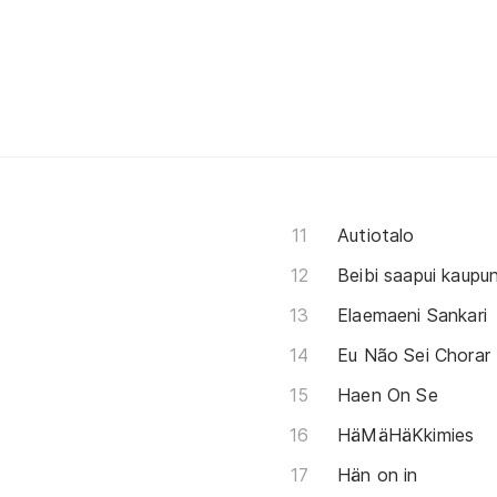
Autiotalo
Beibi saapui kaupun
Elaemaeni Sankari
Eu Não Sei Chorar
Haen On Se
HäMäHäKkimies
Hän on in