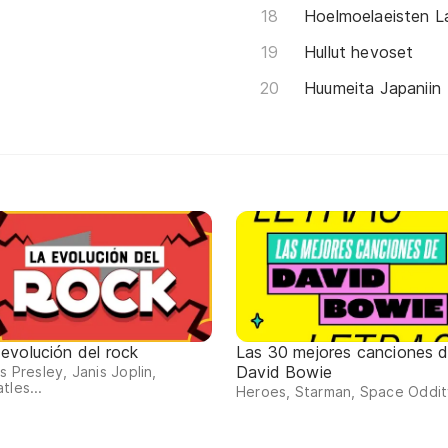
Hoelmoelaeisten L
Hullut hevoset
Huumeita Japaniin
 evolución del rock
Las 30 mejores canciones 
David Bowie
is Presley, Janis Joplin,
tles...
Heroes, Starman, Space Oddity