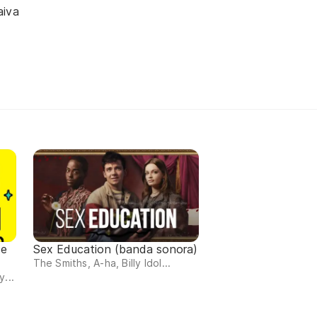
aiva
de
Sex Education (banda sonora)
The Smiths, A-ha, Billy Idol...
...