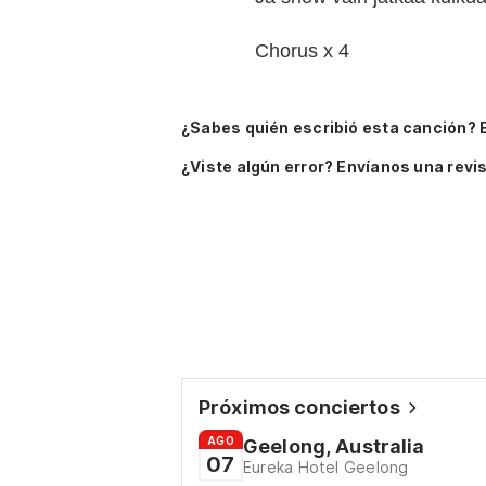
Chorus x 4
¿Sabes quién escribió esta canción? 
¿Viste algún error? Envíanos una revis
Próximos conciertos
AGO
Geelong, Australia
07
Eureka Hotel Geelong