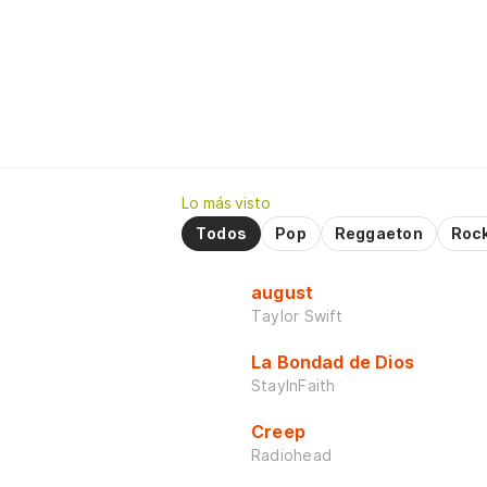
Lo más visto
Todos
Pop
Reggaeton
Roc
august
Taylor Swift
La Bondad de Dios
StayInFaith
Creep
Radiohead