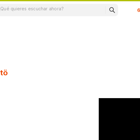
Su
tö