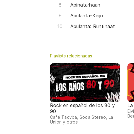
Apinatarhaan
Apulanta-Keijo
Apulanta: Ruhtinaat
Playlists relacionadas
Rock en español de los 80 y
La
90
Elv
Bea
Café Tacvba, Soda Stereo, La
Unión y otros