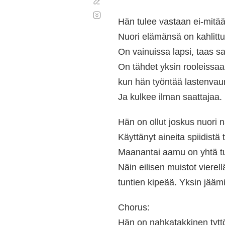
Corregir
Desplazamiento
automático
Hän tulee vastaan ei-mitää
Nuori elämänsä on kahlittu
On vainuissa lapsi, taas sa
On tähdet yksin rooleissaa
kun hän työntää lastenvau
Ja kulkee ilman saattajaa.
Hän on ollut joskus nuori 
Käyttänyt aineita spiidistä t
Maanantai aamu on yhtä t
Näin eilisen muistot vierel
tuntien kipeää. Yksin jää
Chorus:
Hän on nahkatakkinen tytt