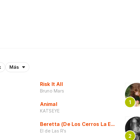
k
Más
Risk It All
Bruno Mars
Animal
KATSEYE
Beretta (De Los Cerros La Escuela)
El de Las R's