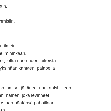
tin.
hmisiin.
n ilmein.
 ei mihinkään.
et, jotka nuoruuden leikeistä
 yksinään kantaen, palapeliä
n ihmiset jättäneet narikantyhjilleen.
ni nainen, joka levinneet
dostaan päätänsä pahoillaan.
aan.