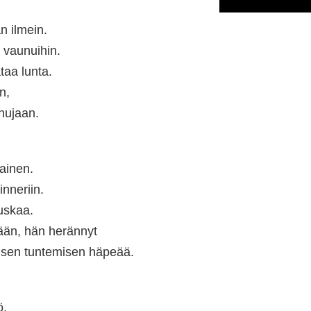
n ilmein.
 vaunuihin.
taa lunta.
n,
nujaan.
nainen.
inneriin.
uskaa.
lään, hän herännyt
misen tuntemisen häpeää.
ö.