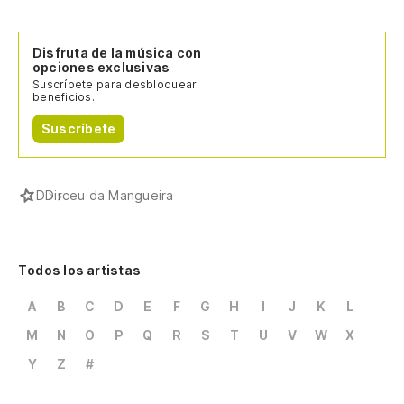
Disfruta de la música con
opciones exclusivas
Suscríbete para desbloquear
beneficios.
Suscríbete
D
Dirceu da Mangueira
Todos los artistas
A
B
C
D
E
F
G
H
I
J
K
L
M
N
O
P
Q
R
S
T
U
V
W
X
Y
Z
#