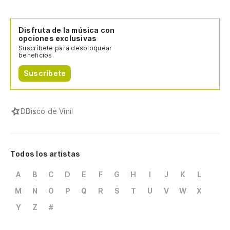
Disfruta de la música con
opciones exclusivas
Suscríbete para desbloquear
beneficios.
Suscríbete
D
Disco de Vinil
Todos los artistas
A
B
C
D
E
F
G
H
I
J
K
L
M
N
O
P
Q
R
S
T
U
V
W
X
Y
Z
#