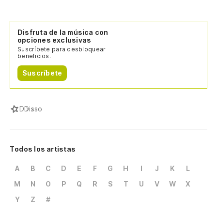
Disfruta de la música con
opciones exclusivas
Suscríbete para desbloquear
beneficios.
Suscríbete
D
Disso
Todos los artistas
A
B
C
D
E
F
G
H
I
J
K
L
M
N
O
P
Q
R
S
T
U
V
W
X
Y
Z
#