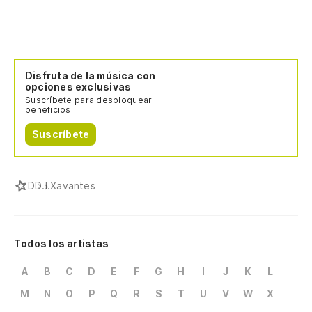
Disfruta de la música con
opciones exclusivas
Suscríbete para desbloquear
beneficios.
Suscríbete
D
D.I.Xavantes
Todos los artistas
A
B
C
D
E
F
G
H
I
J
K
L
M
N
O
P
Q
R
S
T
U
V
W
X